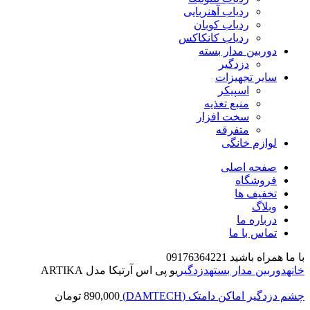
ردیاب آهنربایی
ردیاب کوبان
ردیاب کانکاکس
دوربین مدار بسته
دزدگیر
سایر تجهیزات
اسپیکر
منبع تغذیه
سخت افزار
متفرقه
لوازم خانگی
صفحه اصلی
فروشگاه
تخفیف ها
وبلاگ
درباره ما
تماس با ما
با ما همراه باشید 09176364221
خانه
دوربین مدار بسته
دزدگیر
یو پی اس آرتیکا مدل ARTIKA
چشم دزدگیر اماکن دامتک (DAMTECH)
890,000
تومان