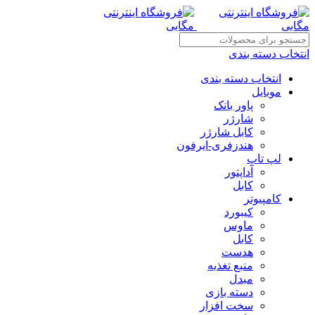
انتخاب دسته بندی
انتخاب دسته بندی
موبایل
پاور بانک
شارژر
کابل شارژر
هندزفری-ایرفون
لپ تاپ
آداپتور
کابل
کامپیوتر
کیبورد
ماوس
کابل
هدست
منبع تغذیه
مبدل
دسته بازی
سخت افزار