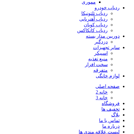
مموری
ردیاب خودرو
ردیاب تلتونیکا
ردیاب آهنربایی
ردیاب کوبان
ردیاب کانکاکس
دوربین مدار بسته
دزدگیر
سایر تجهیزات
اسپیکر
منبع تغذیه
سخت افزار
متفرقه
لوازم خانگی
صفحه اصلی
خانه 2
خانه 3
فروشگاه
تخفیف ها
بلاگ
تماس با ما
درباره ما
لیست علاقه مندی ها