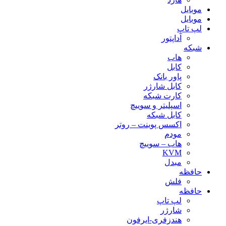
موبایل
موبایل
لپ تاپ
آداپتور
شبکه
هاب
کابل
پاور بانک
کابل شارژر
کارت شبکه
اسپلیتر و سوییچ
کابل شبکه
اکسس پوینت – روتر
مودم
هاب – سوییچ
KVM
مبدل
حافظه
فلش
حافظه
لپ تاپ
شارژر
هندزفری-ایرفون