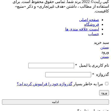
کپی رایت© 2022 برند شما. تمامی حقوق محفوظ است. برای
استفاده از مطالب ، داشتن «هدف غیرتجاری» و ذکر «منبع»
کافیست.
صفحه اصلی
فروشگاه
لیست علاقه مندی ها
حساب
سبد خرید
بستن
ورود
بستن
نام کاربری یا ایمیل
*
گذرواژه
*
مرا به خاطر بسپار
گذرواژه خود را فراموش کرده اید؟
ورود
ادامه
هنوز حسابی ندارید؟