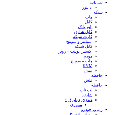
لپ تاپ
آداپتور
شبکه
هاب
کابل
پاور بانک
کابل شارژر
کارت شبکه
اسپلیتر و سوییچ
کابل شبکه
اکسس پوینت – روتر
مودم
هاب – سوییچ
KVM
مبدل
حافظه
فلش
حافظه
لپ تاپ
شارژر
هندزفری-ایرفون
مموری
ردیاب خودرو
ردیاب تلتونیکا