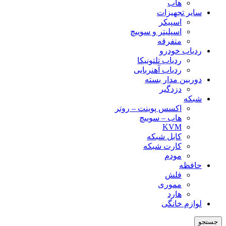
هاب
سایر تجهیزات
اسپیکر
اسپلیتر و سوییچ
متفرقه
ردیاب خودرو
ردیاب تلتونیکا
ردیاب آهنربایی
دوربین مدار بسته
دزدگیر
شبکه
اکسس پوینت – روتر
هاب – سوییچ
KVM
کابل شبکه
کارت شبکه
مودم
حافظه
فلش
مموری
هارد
لوازم خانگی
جستجو