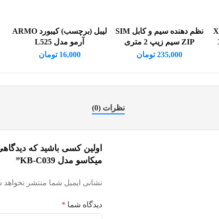
اکس پی XP-
نظم دهنده سیم و کابل SIM
لیبل (برچسب) کیبورد ARMO
افزودن به سبد خرید
افزودن به سبد خرید
ZIP سیم زیپ 2 متری
آرمو مدل L525
235,000
تومان
16,000
تومان
نظرات (0)
میکاسو مدل KB-C039”
نشانی ایمیل شما منتشر نخواهد ش
دیدگاه شما
*