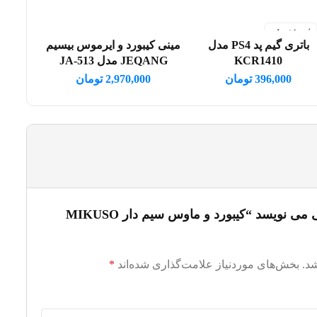
فروخته شد
باتری گیم پد PS4 مدل
مینی کیبورد و ایرموس بیسیم
اطلاعات بیشتر
افزودن به سبد خرید
KCR1410
JEQANG مدل JA-513
396,000
تومان
2,970,000
تومان
اولین کسی باشید که دیدگاهی می نویسد “کیبورد و ماوس سیم دار MIKUSO
د.
بخش‌های موردنیاز علامت‌گذاری شده‌اند
*