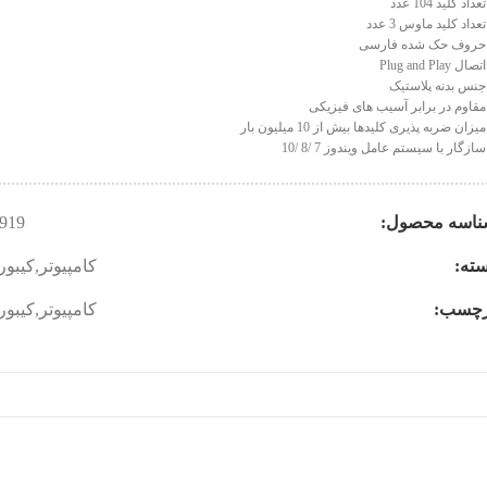
عداد کلید 104 عدد
عداد کلید ماوس 3 عدد
روف حک شده فارسی
تصال Plug and Play
نس بدنه پلاستیک
قاوم در برابر آسیب های فیزیکی
یزان ضربه پذیری کلیدها بیش از 10 میلیون بار
ازگار با سیستم عامل ویندوز 7 /8 /10
ناسه محصول:
919
ته:
کامپیوتر
,
کیبور
رچسب:
کامپیوتر
,
کیبور