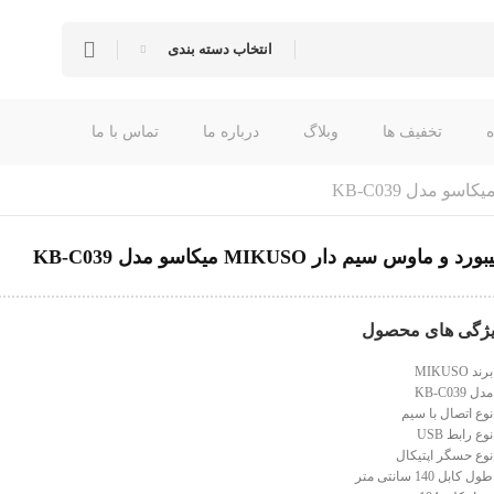
انتخاب دسته بندی
تخفیف ها
وبلاگ
درباره ما
تماس با ما
ورد و ماوس سیم دار MIKUSO میکاسو مدل KB-C039
ژگی های محصول
رند MIKUSO
دل KB-C039
وع اتصال با سیم
وع رابط USB
وع حسگر اپتيکال
ول کابل 140 سانتی متر