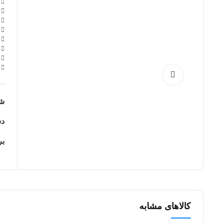
ت
ت
ح
ا
ج
م
م
س
ش
دس
ب
کالاهای مشابه