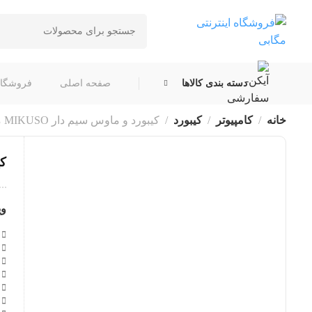
دسته بندی کالاها
صفحه اصلی
فروشگاه
خانه
کامپیوتر
کیبورد
کیبورد و ماوس سیم دار MIKUSO میکاسو مدل KB-C039
کیب
وی
ب
م
ن
ن
ن
ط