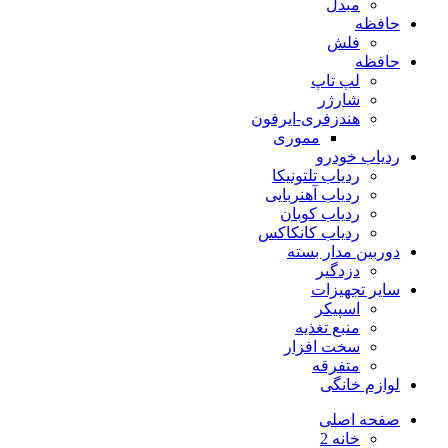
مبدل
حافظه
فلش
حافظه
لپ تاپ
شارژر
هندزفری-ایرفون
مموری
ردیاب خودرو
ردیاب تلتونیکا
ردیاب آهنربایی
ردیاب کوبان
ردیاب کانکاکس
دوربین مدار بسته
دزدگیر
سایر تجهیزات
اسپیکر
منبع تغذیه
سخت افزار
متفرقه
لوازم خانگی
صفحه اصلی
خانه 2