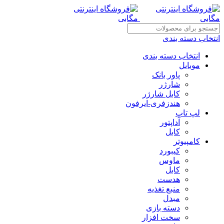
انتخاب دسته بندی
انتخاب دسته بندی
موبایل
پاور بانک
شارژر
کابل شارژر
هندزفری-ایرفون
لپ تاپ
آداپتور
کابل
کامپیوتر
کیبورد
ماوس
کابل
هدست
منبع تغذیه
مبدل
دسته بازی
سخت افزار