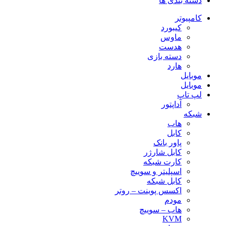
دسته بندی ها
کامپیوتر
کیبورد
ماوس
هدست
دسته بازی
هارد
موبایل
موبایل
لپ تاپ
آداپتور
شبکه
هاب
کابل
پاور بانک
کابل شارژر
کارت شبکه
اسپلیتر و سوییچ
کابل شبکه
اکسس پوینت – روتر
مودم
هاب – سوییچ
KVM