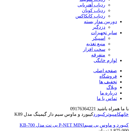
ردیاب آهنربایی
ردیاب کوبان
ردیاب کانکاکس
دوربین مدار بسته
دزدگیر
سایر تجهیزات
اسپیکر
منبع تغذیه
سخت افزار
متفرقه
لوازم خانگی
صفحه اصلی
فروشگاه
تخفیف ها
وبلاگ
درباره ما
تماس با ما
با ما همراه باشید 09176364221
خانه
کامپیوتر
کیبورد
کیبورد و ماوس سیم دار گیمینگ مدل K89
کیبورد و ماوس بی سیمP-NET MINI پی نت مدل KB-700
1,875,000
تومان