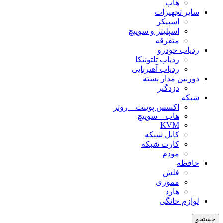
هاب
سایر تجهیزات
اسپیکر
اسپلیتر و سوییچ
متفرقه
ردیاب خودرو
ردیاب تلتونیکا
ردیاب آهنربایی
دوربین مدار بسته
دزدگیر
شبکه
اکسس پوینت – روتر
هاب – سوییچ
KVM
کابل شبکه
کارت شبکه
مودم
حافظه
فلش
مموری
هارد
لوازم خانگی
جستجو