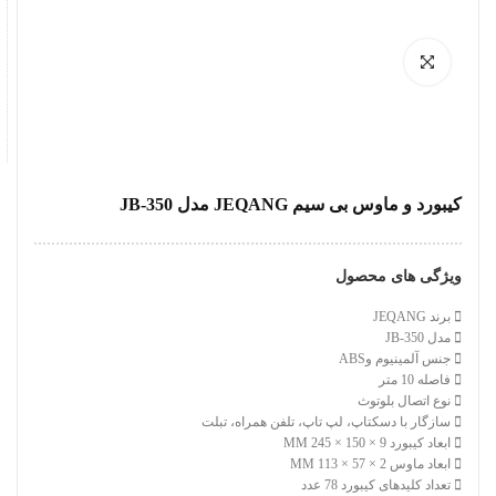
کیبورد و ماوس بی سیم JEQANG مدل JB-350
ویژگی های محصول
برند JEQANG
مدل JB-350
جنس آلمینیوم وABS
فاصله 10 متر
نوع اتصال بلوتوث
سازگار با دسکتاپ، لپ تاپ، تلفن همراه، تبلت
ابعاد کیبورد 9 × 150 × 245 MM
ابعاد ماوس 2 × 57 × 113 MM
تعداد کلیدهای کیبورد 78 عدد