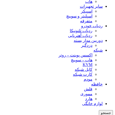
هاب
سایر تجهیزات
اسپیکر
اسپلیتر و سوییچ
متفرقه
ردیاب خودرو
ردیاب تلتونیکا
ردیاب آهنربایی
دوربین مدار بسته
دزدگیر
شبکه
اکسس پوینت – روتر
هاب – سوییچ
KVM
کابل شبکه
کارت شبکه
مودم
حافظه
فلش
مموری
هارد
لوازم خانگی
جستجو