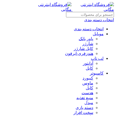
انتخاب دسته بندی
انتخاب دسته بندی
موبایل
پاور بانک
شارژر
کابل شارژر
هندزفری-ایرفون
لپ تاپ
آداپتور
کابل
کامپیوتر
کیبورد
ماوس
کابل
هدست
منبع تغذیه
مبدل
دسته بازی
سخت افزار