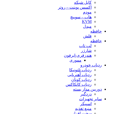
کابل شبکه
اکسس پوینت – روتر
مودم
هاب – سوییچ
KVM
مبدل
حافظه
فلش
حافظه
لپ تاپ
شارژر
هندزفری-ایرفون
مموری
ردیاب خودرو
ردیاب تلتونیکا
ردیاب آهنربایی
ردیاب کوبان
ردیاب کانکاکس
دوربین مدار بسته
دزدگیر
سایر تجهیزات
اسپیکر
منبع تغذیه
سخت افزار