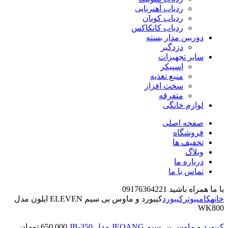
ردیاب آهنربایی
ردیاب کوبان
ردیاب کانکاکس
دوربین مدار بسته
دزدگیر
سایر تجهیزات
اسپیکر
منبع تغذیه
سخت افزار
متفرقه
لوازم خانگی
صفحه اصلی
فروشگاه
تخفیف ها
وبلاگ
درباره ما
تماس با ما
با ما همراه باشید 09176364221
خانه
کامپیوتر
کیبورد
کیبورد و ماوس بی سیم ELEVEN ایلون مدل
WK800
کیبورد و ماوس بی سیم JEQANG مدل JB-350
650,000
تومان