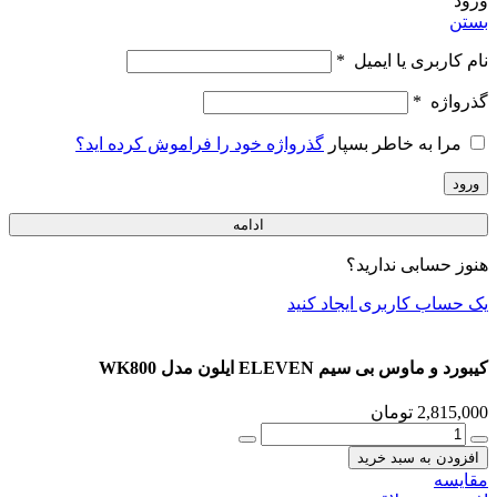
ورود
بستن
نام کاربری یا ایمیل
*
گذرواژه
*
مرا به خاطر بسپار
گذرواژه خود را فراموش کرده اید؟
ورود
ادامه
هنوز حسابی ندارید؟
یک حساب کاربری ایجاد کنید
کیبورد و ماوس بی سیم ELEVEN ایلون مدل WK800
2,815,000
تومان
کیبورد
و
افزودن به سبد خرید
ماوس
مقایسه
بی