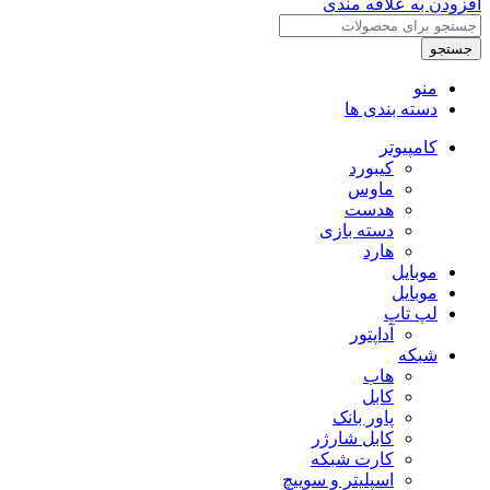
افزودن به علاقه مندی
سیم
ELEVEN
جستجو
ایلون
مدل
منو
WK800
دسته بندی ها
عدد
کامپیوتر
کیبورد
ماوس
هدست
دسته بازی
هارد
موبایل
موبایل
لپ تاپ
آداپتور
شبکه
هاب
کابل
پاور بانک
کابل شارژر
کارت شبکه
اسپلیتر و سوییچ