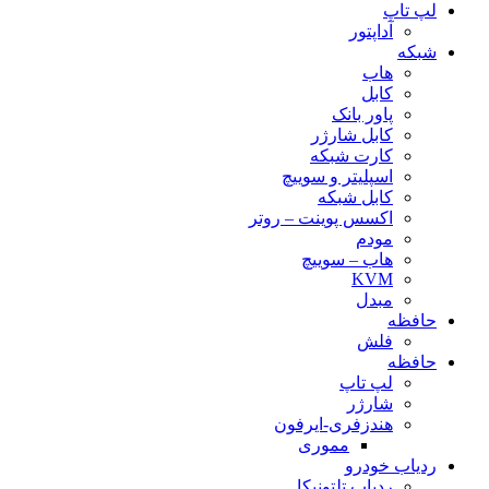
لپ تاپ
آداپتور
شبکه
هاب
کابل
پاور بانک
کابل شارژر
کارت شبکه
اسپلیتر و سوییچ
کابل شبکه
اکسس پوینت – روتر
مودم
هاب – سوییچ
KVM
مبدل
حافظه
فلش
حافظه
لپ تاپ
شارژر
هندزفری-ایرفون
مموری
ردیاب خودرو
ردیاب تلتونیکا