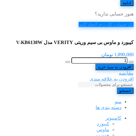
ادامه
هنوز حسابی ندارید؟
یک حساب کاربری ایجاد کنید
کیبورد و ماوس بی سیم وریتی VERITY مدل V-KB6138W
1,890,000
تومان
افزودن به سبد خرید
مقایسه
افزودن به علاقه مندی
جستجو
منو
دسته بندی ها
کامپیوتر
کیبورد
ماوس
هدست