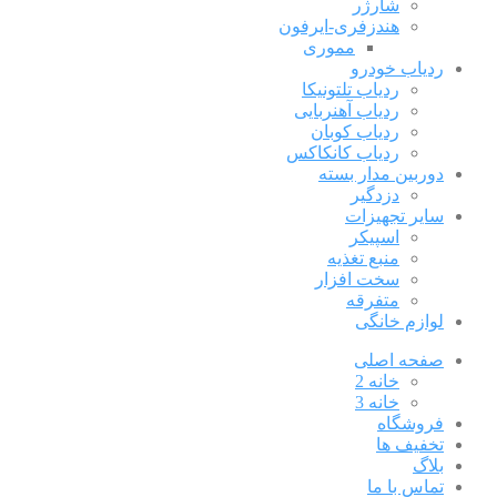
شارژر
هندزفری-ایرفون
مموری
ردیاب خودرو
ردیاب تلتونیکا
ردیاب آهنربایی
ردیاب کوبان
ردیاب کانکاکس
دوربین مدار بسته
دزدگیر
سایر تجهیزات
اسپیکر
منبع تغذیه
سخت افزار
متفرقه
لوازم خانگی
صفحه اصلی
خانه 2
خانه 3
فروشگاه
تخفیف ها
بلاگ
تماس با ما