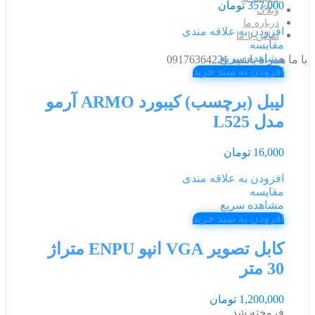
357,000
تومان
وبلاگ
درباره ما
افزودن به علاقه مندی
تماس با ما
مقایسه
مشاهده سریع
با ما همراه باشید 09176364221
افزودن به سبد خرید
لیبل (برچسب) کیبورد ARMO آرمو
مدل L525
16,000
تومان
افزودن به علاقه مندی
مقایسه
مشاهده سریع
افزودن به سبد خرید
کابل تصویر VGA انپو ENPU متراژ
30 متر
1,200,000
تومان
فروخته شد