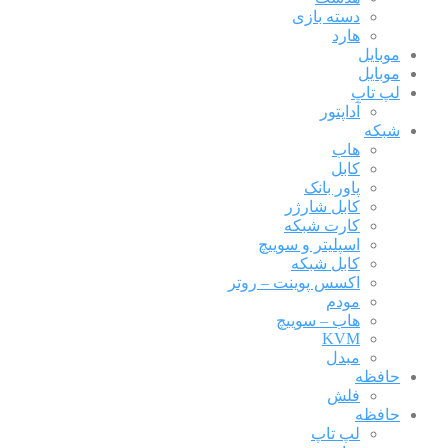
دسته بازی
هارد
موبایل
موبایل
لپ تاپ
آداپتور
شبکه
هاب
کابل
پاور بانک
کابل شارژر
کارت شبکه
اسپلیتر و سوییچ
کابل شبکه
اکسس پوینت – روتر
مودم
هاب – سوییچ
KVM
مبدل
حافظه
فلش
حافظه
لپ تاپ