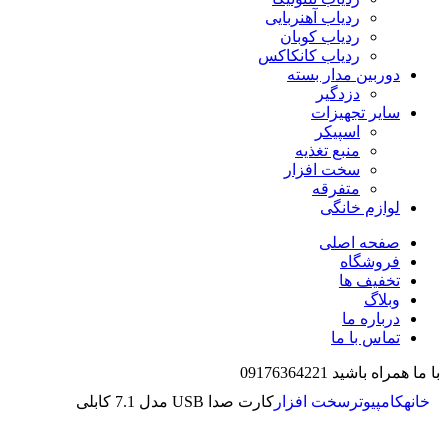
ردیاب آهنربایی
ردیاب کوبان
ردیاب کانکاکس
دوربین مدار بسته
دزدگیر
سایر تجهیزات
اسپیکر
منبع تغذیه
سخت افزار
متفرقه
لوازم خانگی
صفحه اصلی
فروشگاه
تخفیف ها
وبلاگ
درباره ما
تماس با ما
با ما همراه باشید 09176364221
خانه
کامپیوتر
سخت افزار
کارت صدا USB مدل 7.1 کابلی