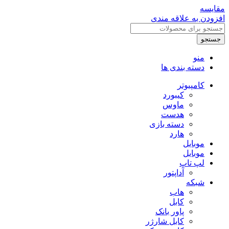
مقایسه
افزودن به علاقه مندی
جستجو
منو
دسته بندی ها
کامپیوتر
کیبورد
ماوس
هدست
دسته بازی
هارد
موبایل
موبایل
لپ تاپ
آداپتور
شبکه
هاب
کابل
پاور بانک
کابل شارژر