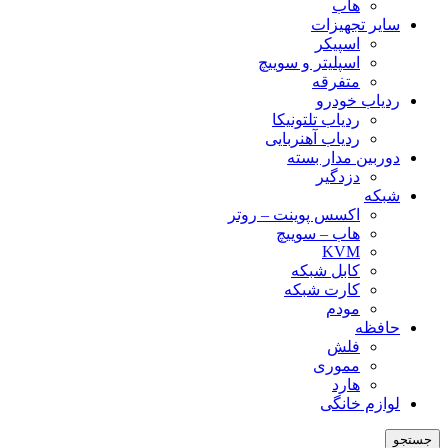
هاب
سایر تجهیزات
اسپیکر
اسپلیتر و سوییچ
متفرقه
ردیاب خودرو
ردیاب تلتونیکا
ردیاب آهنربایی
دوربین مدار بسته
دزدگیر
شبکه
اکسس پوینت – روتر
هاب – سوییچ
KVM
کابل شبکه
کارت شبکه
مودم
حافظه
فلش
مموری
هارد
لوازم خانگی
جستجو