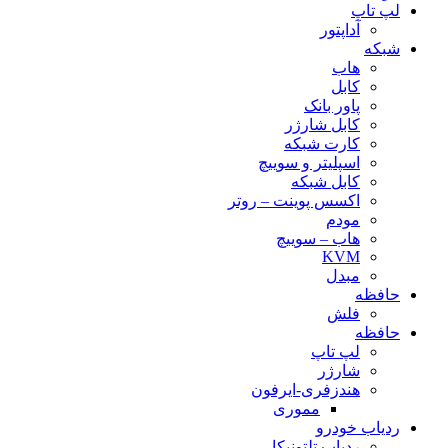
لپ تاپ
آداپتور
شبکه
هاب
کابل
پاور بانک
کابل شارژر
کارت شبکه
اسپلیتر و سوییچ
کابل شبکه
اکسس پوینت – روتر
مودم
هاب – سوییچ
KVM
مبدل
حافظه
فلش
حافظه
لپ تاپ
شارژر
هندزفری-ایرفون
مموری
ردیاب خودرو
ردیاب تلتونیکا