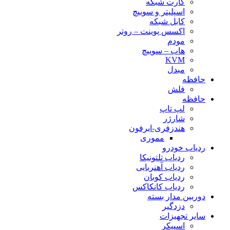
کارت شبکه
اسپلیتر و سوییچ
کابل شبکه
اکسس پوینت – روتر
مودم
هاب – سوییچ
KVM
مبدل
حافظه
فلش
حافظه
لپ تاپ
شارژر
هندزفری-ایرفون
مموری
ردیاب خودرو
ردیاب تلتونیکا
ردیاب آهنربایی
ردیاب کوبان
ردیاب کانکاکس
دوربین مدار بسته
دزدگیر
سایر تجهیزات
اسپیکر