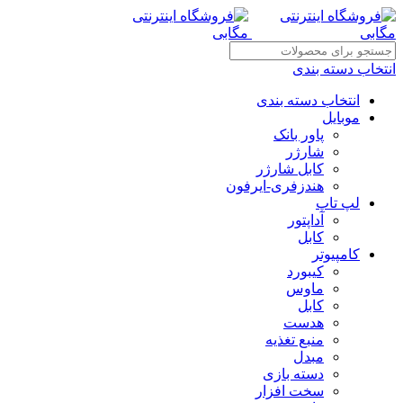
انتخاب دسته بندی
انتخاب دسته بندی
موبایل
پاور بانک
شارژر
کابل شارژر
هندزفری-ایرفون
لپ تاپ
آداپتور
کابل
کامپیوتر
کیبورد
ماوس
کابل
هدست
منبع تغذیه
مبدل
دسته بازی
سخت افزار