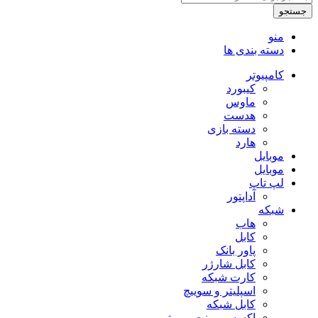
جستجو
منو
دسته بندی ها
کامپیوتر
کیبورد
ماوس
هدست
دسته بازی
هارد
موبایل
موبایل
لپ تاپ
آداپتور
شبکه
هاب
کابل
پاور بانک
کابل شارژر
کارت شبکه
اسپلیتر و سوییچ
کابل شبکه
اکسس پوینت – روتر