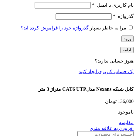
نام کاربری یا ایمیل
*
گذرواژه
*
مرا به خاطر بسپار
گذرواژه خود را فراموش کرده اید؟
ورود
ادامه
هنوز حسابی ندارید؟
یک حساب کاربری ایجاد کنید
کابل شبکه Nexans مدلCAT6 UTP متراژ 3 متر
136,000
تومان
ناموجود
مقایسه
افزودن به علاقه مندی