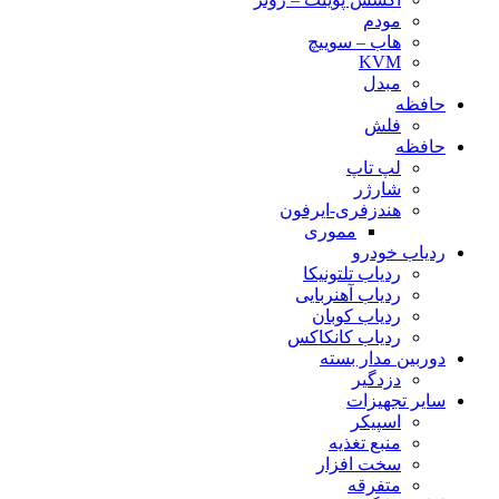
مودم
هاب – سوییچ
KVM
مبدل
حافظه
فلش
حافظه
لپ تاپ
شارژر
هندزفری-ایرفون
مموری
ردیاب خودرو
ردیاب تلتونیکا
ردیاب آهنربایی
ردیاب کوبان
ردیاب کانکاکس
دوربین مدار بسته
دزدگیر
سایر تجهیزات
اسپیکر
منبع تغذیه
سخت افزار
متفرقه