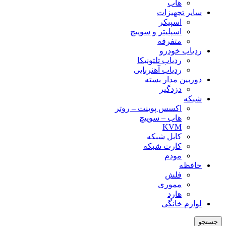
هاب
سایر تجهیزات
اسپیکر
اسپلیتر و سوییچ
متفرقه
ردیاب خودرو
ردیاب تلتونیکا
ردیاب آهنربایی
دوربین مدار بسته
دزدگیر
شبکه
اکسس پوینت – روتر
هاب – سوییچ
KVM
کابل شبکه
کارت شبکه
مودم
حافظه
فلش
مموری
هارد
لوازم خانگی
جستجو