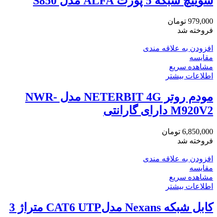
سوییچ شبکه 5 پورت ALFA مدل S850
979,000
تومان
فروخته شد
افزودن به علاقه مندی
مقایسه
مشاهده سریع
اطلاعات بیشتر
مودم روتر NETERBIT 4G مدل NWR-
M920V2 دارای گارانتی
6,850,000
تومان
فروخته شد
افزودن به علاقه مندی
مقایسه
مشاهده سریع
اطلاعات بیشتر
کابل شبکه Nexans مدلCAT6 UTP متراژ 3