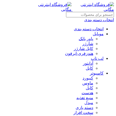
انتخاب دسته بندی
انتخاب دسته بندی
موبایل
پاور بانک
شارژر
کابل شارژر
هندزفری-ایرفون
لپ تاپ
آداپتور
کابل
کامپیوتر
کیبورد
ماوس
کابل
هدست
منبع تغذیه
مبدل
دسته بازی
سخت افزار