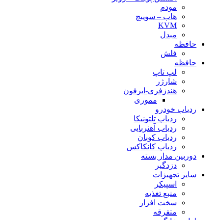
مودم
هاب – سوییچ
KVM
مبدل
حافظه
فلش
حافظه
لپ تاپ
شارژر
هندزفری-ایرفون
مموری
ردیاب خودرو
ردیاب تلتونیکا
ردیاب آهنربایی
ردیاب کوبان
ردیاب کانکاکس
دوربین مدار بسته
دزدگیر
سایر تجهیزات
اسپیکر
منبع تغذیه
سخت افزار
متفرقه