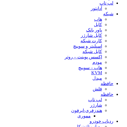
لپ تاپ
آداپتور
شبکه
هاب
کابل
پاور بانک
کابل شارژر
کارت شبکه
اسپلیتر و سوییچ
کابل شبکه
اکسس پوینت – روتر
مودم
هاب – سوییچ
KVM
مبدل
حافظه
فلش
حافظه
لپ تاپ
شارژر
هندزفری-ایرفون
مموری
ردیاب خودرو
ردیاب تلتونیکا