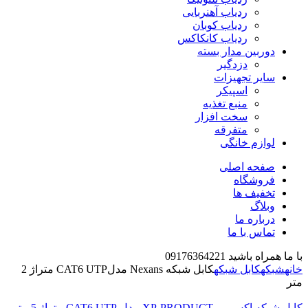
ردیاب آهنربایی
ردیاب کوبان
ردیاب کانکاکس
دوربین مدار بسته
دزدگیر
سایر تجهیزات
اسپیکر
منبع تغذیه
سخت افزار
متفرقه
لوازم خانگی
صفحه اصلی
فروشگاه
تخفیف ها
وبلاگ
درباره ما
تماس با ما
با ما همراه باشید 09176364221
خانه
شبکه
کابل شبکه
کابل شبکه Nexans مدلCAT6 UTP متراژ 2
متر
کابل شبکه اکس پی XP-PRODUCT مدل CAT6 UTP متراژ 5 متر