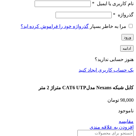
نام کاربری یا ایمیل
*
گذرواژه
*
مرا به خاطر بسپار
گذرواژه خود را فراموش کرده اید؟
ورود
ادامه
هنوز حسابی ندارید؟
یک حساب کاربری ایجاد کنید
کابل شبکه Nexans مدلCAT6 UTP متراژ 2 متر
98,000
تومان
ناموجود
مقایسه
افزودن به علاقه مندی