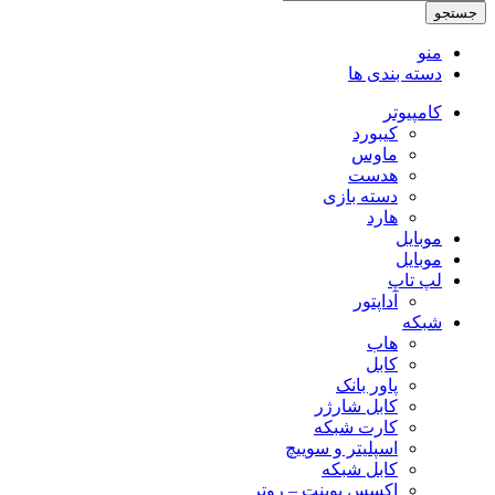
جستجو
منو
دسته بندی ها
کامپیوتر
کیبورد
ماوس
هدست
دسته بازی
هارد
موبایل
موبایل
لپ تاپ
آداپتور
شبکه
هاب
کابل
پاور بانک
کابل شارژر
کارت شبکه
اسپلیتر و سوییچ
کابل شبکه
اکسس پوینت – روتر