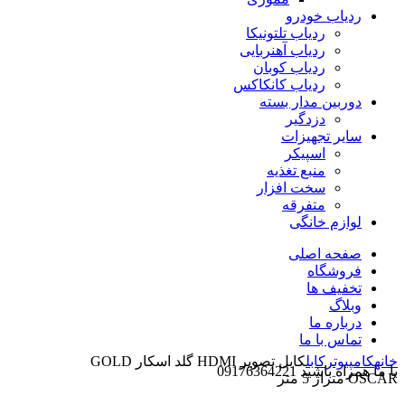
ردیاب خودرو
ردیاب تلتونیکا
ردیاب آهنربایی
ردیاب کوبان
ردیاب کانکاکس
دوربین مدار بسته
دزدگیر
سایر تجهیزات
اسپیکر
منبع تغذیه
سخت افزار
متفرقه
لوازم خانگی
صفحه اصلی
فروشگاه
تخفیف ها
وبلاگ
درباره ما
تماس با ما
خانه
کامپیوتر
کابل
کابل تصویر HDMI گلد اسکار GOLD
با ما همراه باشید 09176364221
OSCAR متراژ 5 متر