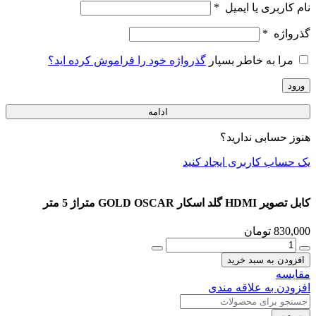
نام کاربری یا ایمیل
*
گذرواژه
*
مرا به خاطر بسپار
گذرواژه خود را فراموش کرده اید؟
ورود
ادامه
هنوز حسابی ندارید؟
یک حساب کاربری ایجاد کنید
کابل تصویر HDMI گلد اسکار GOLD OSCAR متراژ 5 متر
830,000
تومان
کابل
تصویر
افزودن به سبد خرید
HDMI
مقایسه
گلد
افزودن به علاقه مندی
اسکار
GOLD