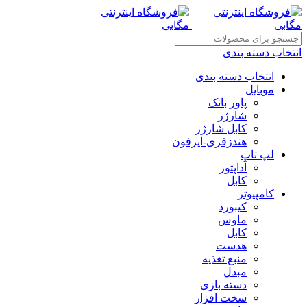
انتخاب دسته بندی
انتخاب دسته بندی
موبایل
پاور بانک
شارژر
کابل شارژر
هندزفری-ایرفون
لپ تاپ
آداپتور
کابل
کامپیوتر
کیبورد
ماوس
کابل
هدست
منبع تغذیه
مبدل
دسته بازی
سخت افزار