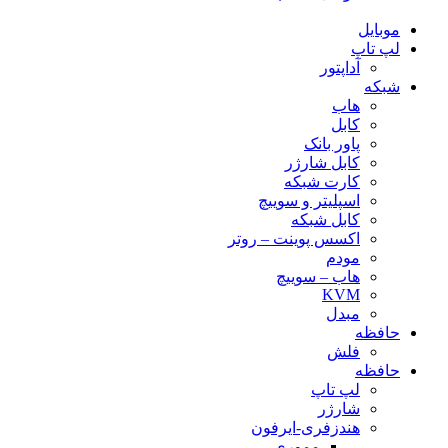
موبایل
لپ تاپ
آداپتور
شبکه
هاب
کابل
پاور بانک
کابل شارژر
کارت شبکه
اسپلیتر و سوییچ
کابل شبکه
اکسس پوینت – روتر
مودم
هاب – سوییچ
KVM
مبدل
حافظه
فلش
حافظه
لپ تاپ
شارژر
هندزفری-ایرفون
مموری