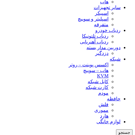
هاب
سایر تجهیزات
اسپیکر
اسپلیتر و سوییچ
متفرقه
ردیاب خودرو
ردیاب تلتونیکا
ردیاب آهنربایی
دوربین مدار بسته
دزدگیر
شبکه
اکسس پوینت – روتر
هاب – سوییچ
KVM
کابل شبکه
کارت شبکه
مودم
حافظه
فلش
مموری
هارد
لوازم خانگی
جستجو