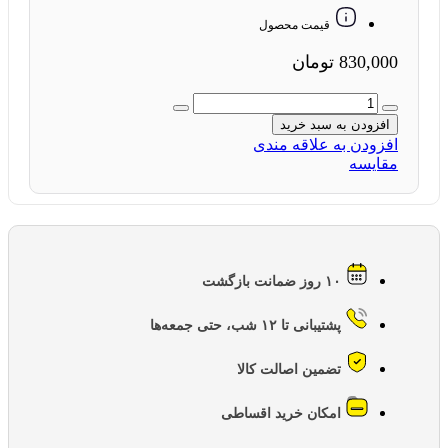
قیمت محصول
830,000
تومان
کابل
تصویر
افزودن به سبد خرید
HDMI
افزودن به علاقه مندی
گلد
مقایسه
اسکار
GOLD
OSCAR
متراژ
5
متر
۱۰ روز ضمانت بازگشت
عدد
پشتیبانی تا ۱۲ شب، حتی جمعه‌ها
تضمین اصالت کالا
امکان خرید اقساطی