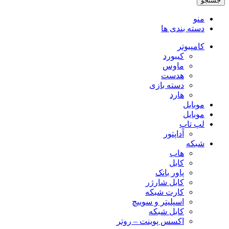
جستجو
OSCAR
متراژ
منو
5
دسته بندی ها
متر
عدد
کامپیوتر
کیبورد
ماوس
هدست
دسته بازی
هارد
موبایل
موبایل
لپ تاپ
آداپتور
شبکه
هاب
کابل
پاور بانک
کابل شارژر
کارت شبکه
اسپلیتر و سوییچ
کابل شبکه
اکسس پوینت – روتر