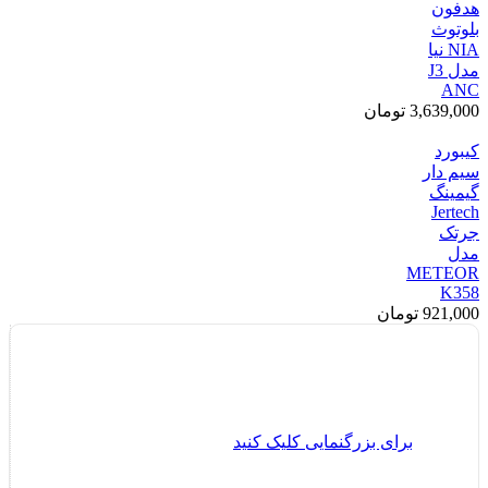
هدفون
بلوتوث
NIA نیا
مدل J3
ANC
3,639,000
تومان
کیبورد
سیم دار
گیمینگ
Jertech
جرتک
مدل
METEOR
K358
921,000
تومان
برای بزرگنمایی کلیک کنید