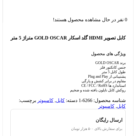
0
نفر در حال مشاهده محصول هستند!
کابل تصویر HDMI گلد اسکار GOLD OSCAR متراژ 5 متر
ویژگی های محصول
برند GOLD OSCAR
جنس کانکتور فلز
طول کابل 5 متر
پشتیبانی از Plug and Play
مقاوم در برابر کشش و پارگی
استاندارد ها CE / FCC / RoHS
روکش کابل نایلون بافته شده و ضخیم
شناسه محصول:
6266-1
دسته:
کابل
,
کامپیوتر
برچسب:
کابل
,
کامپیوتر
ارسال رایگان
برای سفارش‌ بالای ۵۰۰ هزار تومان