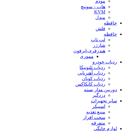
مودم
هاب – سوییچ
KVM
مبدل
حافظه
فلش
حافظه
لپ تاپ
شارژر
هندزفری-ایرفون
مموری
ردیاب خودرو
ردیاب تلتونیکا
ردیاب آهنربایی
ردیاب کوبان
ردیاب کانکاکس
دوربین مدار بسته
دزدگیر
سایر تجهیزات
اسپیکر
منبع تغذیه
سخت افزار
متفرقه
لوازم خانگی