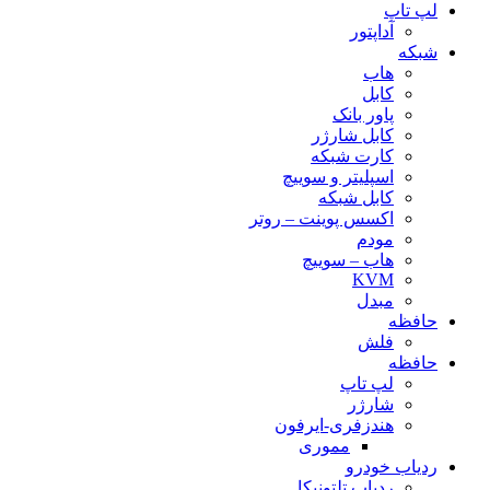
لپ تاپ
آداپتور
شبکه
هاب
کابل
پاور بانک
کابل شارژر
کارت شبکه
اسپلیتر و سوییچ
کابل شبکه
اکسس پوینت – روتر
مودم
هاب – سوییچ
KVM
مبدل
حافظه
فلش
حافظه
لپ تاپ
شارژر
هندزفری-ایرفون
مموری
ردیاب خودرو
ردیاب تلتونیکا