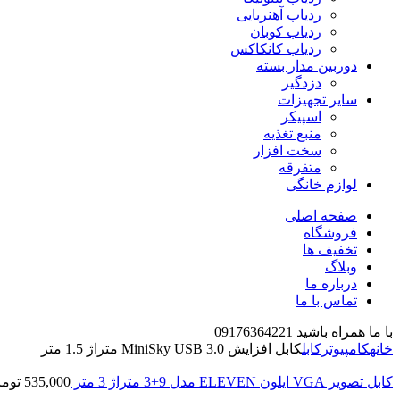
ردیاب آهنربایی
ردیاب کوبان
ردیاب کانکاکس
دوربین مدار بسته
دزدگیر
سایر تجهیزات
اسپیکر
منبع تغذیه
سخت افزار
متفرقه
لوازم خانگی
صفحه اصلی
فروشگاه
تخفیف ها
وبلاگ
درباره ما
تماس با ما
با ما همراه باشید 09176364221
خانه
کامپیوتر
کابل
کابل افزایش MiniSky USB 3.0 متراژ 1.5 متر
کابل تصویر VGA ایلون ELEVEN مدل 9+3 متراژ 3 متر
535,000
توما