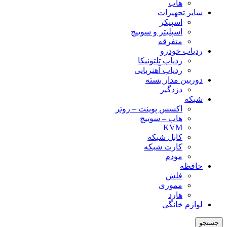
هاب
سایر تجهیزات
اسپیکر
اسپلیتر و سوییچ
متفرقه
ردیاب خودرو
ردیاب تلتونیکا
ردیاب آهنربایی
دوربین مدار بسته
دزدگیر
شبکه
اکسس پوینت – روتر
هاب – سوییچ
KVM
کابل شبکه
کارت شبکه
مودم
حافظه
فلش
مموری
هارد
لوازم خانگی
جستجو