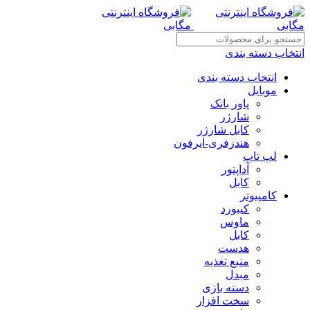
انتخاب دسته بندی
انتخاب دسته بندی
موبایل
پاور بانک
شارژر
کابل شارژر
هندزفری-ایرفون
لپ تاپ
آداپتور
کابل
کامپیوتر
کیبورد
ماوس
کابل
هدست
منبع تغذیه
مبدل
دسته بازی
سخت افزار