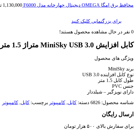
محافظ برق امگا OMEGA دیجیتال چهارخانه مدل F6000
1,130,000
ت
برای بزرگنمایی کلیک کنید
0
نفر در حال مشاهده محصول هستند!
کابل افزایش MiniSky USB 3.0 متراژ 1.5 متر
ویژگی های محصول
برند MiniSky
نوع کابل افزاینده USB 3.0
طول کابل 1.5 متر
جنس PVC
دارای نویزگیر – شیلددار
شناسه محصول:
6826
دسته:
کابل
,
کامپیوتر
برچسب:
کابل
,
کامپیوتر
ارسال رایگان
برای سفارش‌ بالای ۵۰۰ هزار تومان