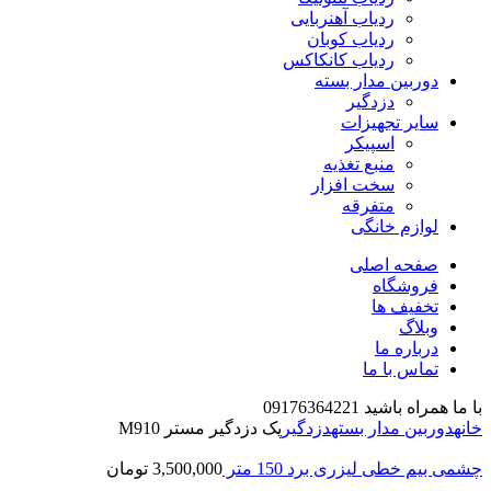
ردیاب آهنربایی
ردیاب کوبان
ردیاب کانکاکس
دوربین مدار بسته
دزدگیر
سایر تجهیزات
اسپیکر
منبع تغذیه
سخت افزار
متفرقه
لوازم خانگی
صفحه اصلی
فروشگاه
تخفیف ها
وبلاگ
درباره ما
تماس با ما
با ما همراه باشید 09176364221
خانه
دوربین مدار بسته
دزدگیر
پک دزدگیر مستر M910
چشمی بیم خطی لیزری برد 150 متر
3,500,000
تومان