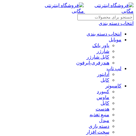
انتخاب دسته بندی
انتخاب دسته بندی
موبایل
پاور بانک
شارژر
کابل شارژر
هندزفری-ایرفون
لپ تاپ
آداپتور
کابل
کامپیوتر
کیبورد
ماوس
کابل
هدست
منبع تغذیه
مبدل
دسته بازی
سخت افزار