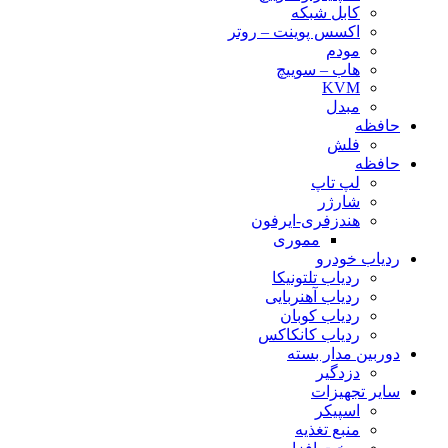
کابل شبکه
اکسس پوینت – روتر
مودم
هاب – سوییچ
KVM
مبدل
حافظه
فلش
حافظه
لپ تاپ
شارژر
هندزفری-ایرفون
مموری
ردیاب خودرو
ردیاب تلتونیکا
ردیاب آهنربایی
ردیاب کوبان
ردیاب کانکاکس
دوربین مدار بسته
دزدگیر
سایر تجهیزات
اسپیکر
منبع تغذیه