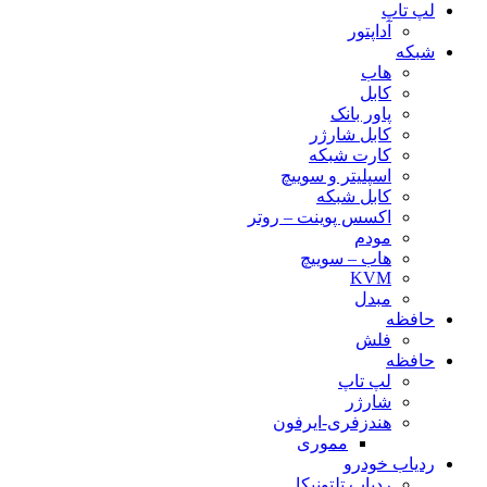
لپ تاپ
آداپتور
شبکه
هاب
کابل
پاور بانک
کابل شارژر
کارت شبکه
اسپلیتر و سوییچ
کابل شبکه
اکسس پوینت – روتر
مودم
هاب – سوییچ
KVM
مبدل
حافظه
فلش
حافظه
لپ تاپ
شارژر
هندزفری-ایرفون
مموری
ردیاب خودرو
ردیاب تلتونیکا