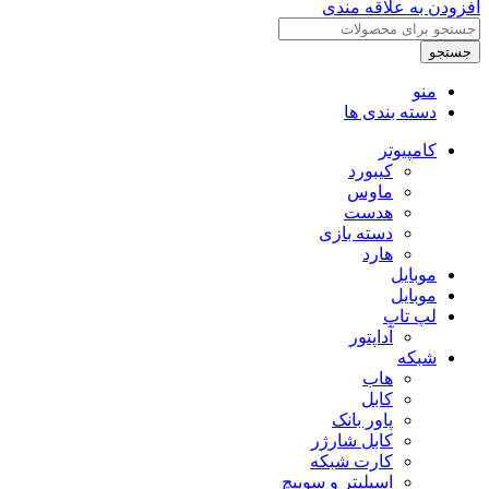
افزودن به علاقه مندی
جستجو
منو
دسته بندی ها
کامپیوتر
کیبورد
ماوس
هدست
دسته بازی
هارد
موبایل
موبایل
لپ تاپ
آداپتور
شبکه
هاب
کابل
پاور بانک
کابل شارژر
کارت شبکه
اسپلیتر و سوییچ