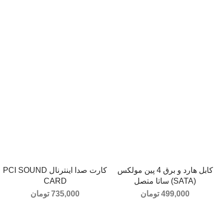
کابل هارد و برق 4 پین مولکس
کارت صدا اینترنال PCI SOUND
افزودن به سبد خرید
افزودن به سبد خرید
(SATA) ساتا متصل
CARD
499,000
تومان
735,000
تومان