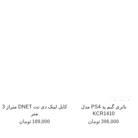
فروخته شد
باتری گیم پد PS4 مدل
کابل لینک دی نت DNET متراژ 3
اطلاعات بیشتر
افزودن به سبد خرید
KCR1410
متر
396,000
تومان
189,000
تومان