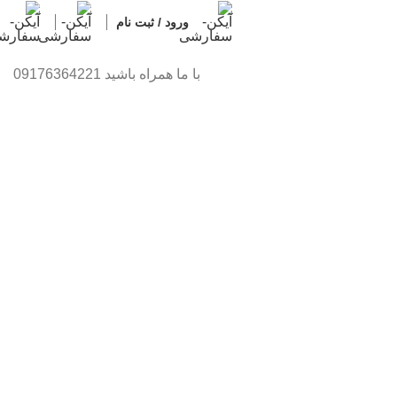
0
0
ورود / ثبت نام
با ما همراه باشید 09176364221