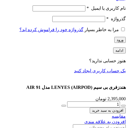
نام کاربری یا ایمیل
*
گذرواژه
*
مرا به خاطر بسپار
گذرواژه خود را فراموش کرده اید؟
ورود
ادامه
هنوز حسابی ندارید؟
یک حساب کاربری ایجاد کنید
هندزفری بی سیم (AIRPOD) LENYES مدل AIR 91
2,395,000
تومان
هندزفری
بی
افزودن به سبد خرید
سیم
مقایسه
(AIRPOD)
افزودن به علاقه مندی
LENYES