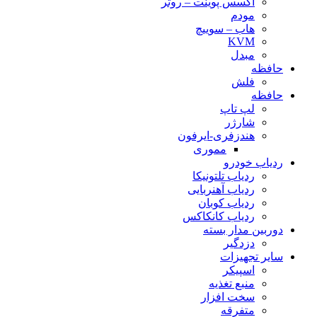
اکسس پوینت – روتر
مودم
هاب – سوییچ
KVM
مبدل
حافظه
فلش
حافظه
لپ تاپ
شارژر
هندزفری-ایرفون
مموری
ردیاب خودرو
ردیاب تلتونیکا
ردیاب آهنربایی
ردیاب کوبان
ردیاب کانکاکس
دوربین مدار بسته
دزدگیر
سایر تجهیزات
اسپیکر
منبع تغذیه
سخت افزار
متفرقه