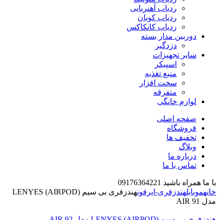
ردیاب آهنربایی
ردیاب کوبان
ردیاب کانکاکس
دوربین مدار بسته
دزدگیر
سایر تجهیزات
اسپیکر
منبع تغذیه
سخت افزار
متفرقه
لوازم خانگی
صفحه اصلی
فروشگاه
تخفیف ها
وبلاگ
درباره ما
تماس با ما
با ما همراه باشید 09176364221
خانه
موبایل
هندزفری-ایرفون
هندزفری بی سیم (AIRPOD) LENYES
مدل AIR 91
هندزفری بی سیم (AIRPOD) LENYES مدل AIR 92