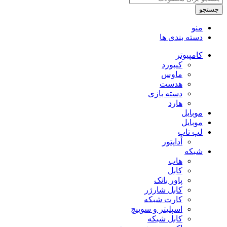
مدل
جستجو
AIR
91
منو
عدد
دسته بندی ها
کامپیوتر
کیبورد
ماوس
هدست
دسته بازی
هارد
موبایل
موبایل
لپ تاپ
آداپتور
شبکه
هاب
کابل
پاور بانک
کابل شارژر
کارت شبکه
اسپلیتر و سوییچ
کابل شبکه