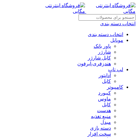
انتخاب دسته بندی
انتخاب دسته بندی
موبایل
پاور بانک
شارژر
کابل شارژر
هندزفری-ایرفون
لپ تاپ
آداپتور
کابل
کامپیوتر
کیبورد
ماوس
کابل
هدست
منبع تغذیه
مبدل
دسته بازی
سخت افزار