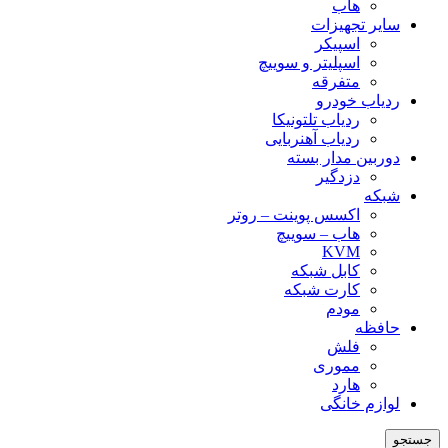
هاب
سایر تجهیزات
اسپیکر
اسپلیتر و سوییچ
متفرقه
ردیاب خودرو
ردیاب تلتونیکا
ردیاب آهنربایی
دوربین مدار بسته
دزدگیر
شبکه
اکسس پوینت – روتر
هاب – سوییچ
KVM
کابل شبکه
کارت شبکه
مودم
حافظه
فلش
مموری
هارد
لوازم خانگی
جستجو