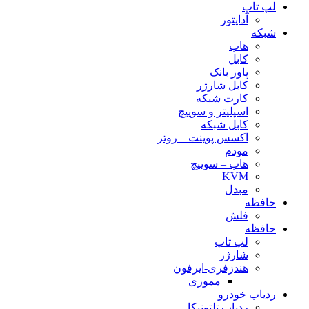
لپ تاپ
آداپتور
شبکه
هاب
کابل
پاور بانک
کابل شارژر
کارت شبکه
اسپلیتر و سوییچ
کابل شبکه
اکسس پوینت – روتر
مودم
هاب – سوییچ
KVM
مبدل
حافظه
فلش
حافظه
لپ تاپ
شارژر
هندزفری-ایرفون
مموری
ردیاب خودرو
ردیاب تلتونیکا