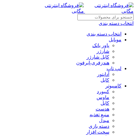
انتخاب دسته بندی
انتخاب دسته بندی
موبایل
پاور بانک
شارژر
کابل شارژر
هندزفری-ایرفون
لپ تاپ
آداپتور
کابل
کامپیوتر
کیبورد
ماوس
کابل
هدست
منبع تغذیه
مبدل
دسته بازی
سخت افزار