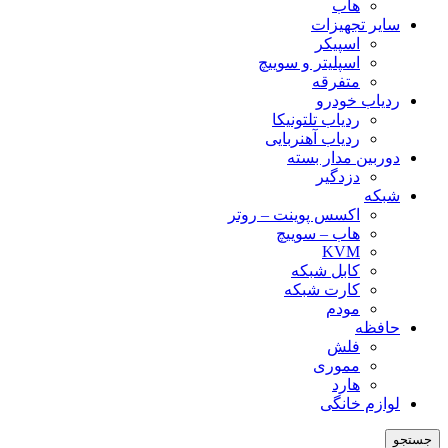
هاب
سایر تجهیزات
اسپیکر
اسپلیتر و سوییچ
متفرقه
ردیاب خودرو
ردیاب تلتونیکا
ردیاب آهنربایی
دوربین مدار بسته
دزدگیر
شبکه
اکسس پوینت – روتر
هاب – سوییچ
KVM
کابل شبکه
کارت شبکه
مودم
حافظه
فلش
مموری
هارد
لوازم خانگی
جستجو