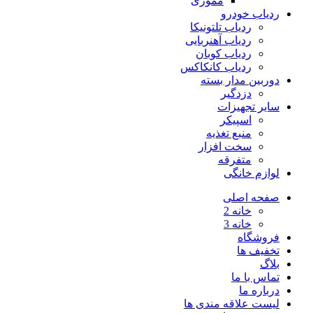
مموری
ردیاب خودرو
ردیاب تلتونیکا
ردیاب آهنربایی
ردیاب کوبان
ردیاب کانکاکس
دوربین مدار بسته
دزدگیر
سایر تجهیزات
اسپیکر
منبع تغذیه
سخت افزار
متفرقه
لوازم خانگی
صفحه اصلی
خانه 2
خانه 3
فروشگاه
تخفیف ها
بلاگ
تماس با ما
درباره ما
لیست علاقه مندی ها