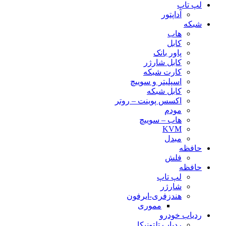
لپ تاپ
آداپتور
شبکه
هاب
کابل
پاور بانک
کابل شارژر
کارت شبکه
اسپلیتر و سوییچ
کابل شبکه
اکسس پوینت – روتر
مودم
هاب – سوییچ
KVM
مبدل
حافظه
فلش
حافظه
لپ تاپ
شارژر
هندزفری-ایرفون
مموری
ردیاب خودرو
ردیاب تلتونیکا