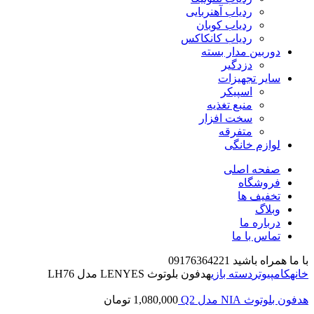
ردیاب آهنربایی
ردیاب کوبان
ردیاب کانکاکس
دوربین مدار بسته
دزدگیر
سایر تجهیزات
اسپیکر
منبع تغذیه
سخت افزار
متفرقه
لوازم خانگی
صفحه اصلی
فروشگاه
تخفیف ها
وبلاگ
درباره ما
تماس با ما
با ما همراه باشید 09176364221
خانه
کامپیوتر
دسته بازی
هدفون بلوتوث LENYES مدل LH76
هدفون بلوتوث NIA مدل Q2
1,080,000
تومان