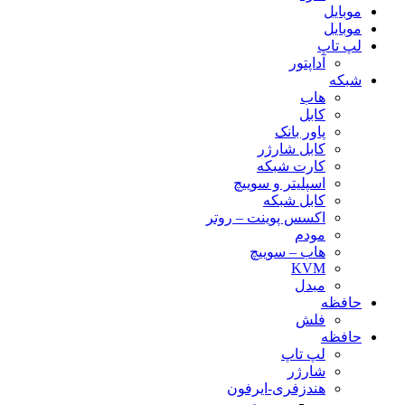
موبایل
موبایل
لپ تاپ
آداپتور
شبکه
هاب
کابل
پاور بانک
کابل شارژر
کارت شبکه
اسپلیتر و سوییچ
کابل شبکه
اکسس پوینت – روتر
مودم
هاب – سوییچ
KVM
مبدل
حافظه
فلش
حافظه
لپ تاپ
شارژر
هندزفری-ایرفون