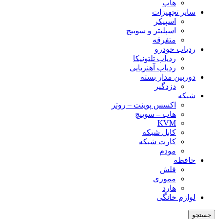
هاب
سایر تجهیزات
اسپیکر
اسپلیتر و سوییچ
متفرقه
ردیاب خودرو
ردیاب تلتونیکا
ردیاب آهنربایی
دوربین مدار بسته
دزدگیر
شبکه
اکسس پوینت – روتر
هاب – سوییچ
KVM
کابل شبکه
کارت شبکه
مودم
حافظه
فلش
مموری
هارد
لوازم خانگی
جستجو