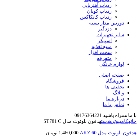
ردیاب آهنربایی
ردیاب کوبان
ردیاب کانکاکس
دوربین مدار بسته
دزدگیر
سایر تجهیزات
اسپیکر
منبع تغذیه
سخت افزار
متفرقه
لوازم خانگی
صفحه اصلی
فروشگاه
تخفیف ها
وبلاگ
درباره ما
تماس با ما
با ما همراه باشید 09176364221
خانه
کامپیوتر
هدست
هدفون بلوتوث مدل ST781 C
هدفون بلوتوث مدل AKZ 60
1,460,000
تومان