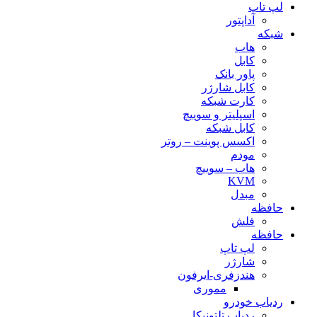
لپ تاپ
آداپتور
شبکه
هاب
کابل
پاور بانک
کابل شارژر
کارت شبکه
اسپلیتر و سوییچ
کابل شبکه
اکسس پوینت – روتر
مودم
هاب – سوییچ
KVM
مبدل
حافظه
فلش
حافظه
لپ تاپ
شارژر
هندزفری-ایرفون
مموری
ردیاب خودرو
ردیاب تلتونیکا