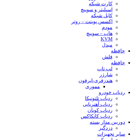
کارت شبکه
اسپلیتر و سوییچ
کابل شبکه
اکسس پوینت – روتر
مودم
هاب – سوییچ
KVM
مبدل
حافظه
فلش
حافظه
لپ تاپ
شارژر
هندزفری-ایرفون
مموری
ردیاب خودرو
ردیاب تلتونیکا
ردیاب آهنربایی
ردیاب کوبان
ردیاب کانکاکس
دوربین مدار بسته
دزدگیر
سایر تجهیزات
اسپیکر