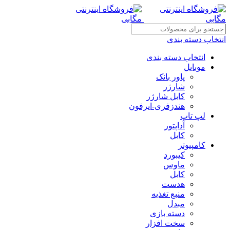
انتخاب دسته بندی
انتخاب دسته بندی
موبایل
پاور بانک
شارژر
کابل شارژر
هندزفری-ایرفون
لپ تاپ
آداپتور
کابل
کامپیوتر
کیبورد
ماوس
کابل
هدست
منبع تغذیه
مبدل
دسته بازی
سخت افزار