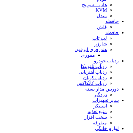
هاب – سوییچ
KVM
مبدل
حافظه
فلش
حافظه
لپ تاپ
شارژر
هندزفری-ایرفون
مموری
ردیاب خودرو
ردیاب تلتونیکا
ردیاب آهنربایی
ردیاب کوبان
ردیاب کانکاکس
دوربین مدار بسته
دزدگیر
سایر تجهیزات
اسپیکر
منبع تغذیه
سخت افزار
متفرقه
لوازم خانگی