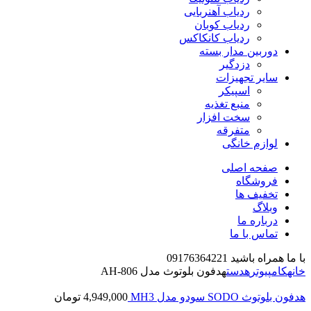
ردیاب آهنربایی
ردیاب کوبان
ردیاب کانکاکس
دوربین مدار بسته
دزدگیر
سایر تجهیزات
اسپیکر
منبع تغذیه
سخت افزار
متفرقه
لوازم خانگی
صفحه اصلی
فروشگاه
تخفیف ها
وبلاگ
درباره ما
تماس با ما
با ما همراه باشید 09176364221
خانه
کامپیوتر
هدست
هدفون بلوتوث مدل AH-806
هدفون بلوتوث SODO سودو مدل MH3
4,949,000
تومان