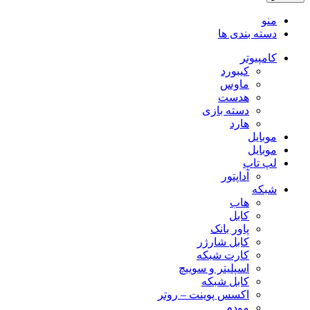
منو
دسته بندی ها
کامپیوتر
کیبورد
ماوس
هدست
دسته بازی
هارد
موبایل
موبایل
لپ تاپ
آداپتور
شبکه
هاب
کابل
پاور بانک
کابل شارژر
کارت شبکه
اسپلیتر و سوییچ
کابل شبکه
اکسس پوینت – روتر
مودم