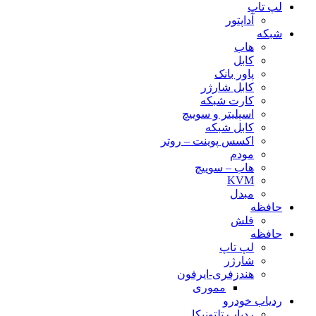
لپ تاپ
آداپتور
شبکه
هاب
کابل
پاور بانک
کابل شارژر
کارت شبکه
اسپلیتر و سوییچ
کابل شبکه
اکسس پوینت – روتر
مودم
هاب – سوییچ
KVM
مبدل
حافظه
فلش
حافظه
لپ تاپ
شارژر
هندزفری-ایرفون
مموری
ردیاب خودرو
ردیاب تلتونیکا