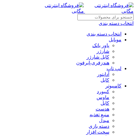
انتخاب دسته بندی
انتخاب دسته بندی
موبایل
پاور بانک
شارژر
کابل شارژر
هندزفری-ایرفون
لپ تاپ
آداپتور
کابل
کامپیوتر
کیبورد
ماوس
کابل
هدست
منبع تغذیه
مبدل
دسته بازی
سخت افزار