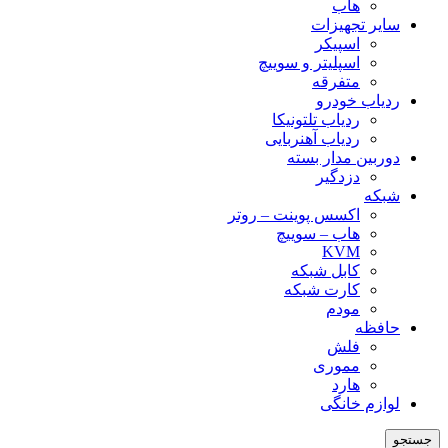
هاب
سایر تجهیزات
اسپیکر
اسپلیتر و سوییچ
متفرقه
ردیاب خودرو
ردیاب تلتونیکا
ردیاب آهنربایی
دوربین مدار بسته
دزدگیر
شبکه
اکسس پوینت – روتر
هاب – سوییچ
KVM
کابل شبکه
کارت شبکه
مودم
حافظه
فلش
مموری
هارد
لوازم خانگی
جستجو