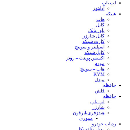
لپ تاپ
آداپتور
شبکه
هاب
کابل
پاور بانک
کابل شارژر
کارت شبکه
اسپلیتر و سوییچ
کابل شبکه
اکسس پوینت – روتر
مودم
هاب – سوییچ
KVM
مبدل
حافظه
فلش
حافظه
لپ تاپ
شارژر
هندزفری-ایرفون
مموری
ردیاب خودرو
ردیاب تلتونیکا