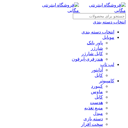
انتخاب دسته بندی
انتخاب دسته بندی
موبایل
پاور بانک
شارژر
کابل شارژر
هندزفری-ایرفون
لپ تاپ
آداپتور
کابل
کامپیوتر
کیبورد
ماوس
کابل
هدست
منبع تغذیه
مبدل
دسته بازی
سخت افزار