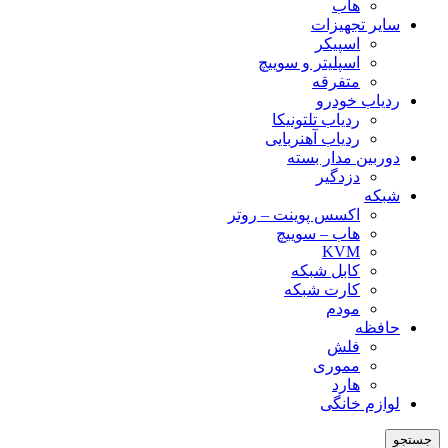
هاب
سایر تجهیزات
اسپیکر
اسپلیتر و سوییچ
متفرقه
ردیاب خودرو
ردیاب تلتونیکا
ردیاب آهنربایی
دوربین مدار بسته
دزدگیر
شبکه
اکسس پوینت – روتر
هاب – سوییچ
KVM
کابل شبکه
کارت شبکه
مودم
حافظه
فلش
مموری
هارد
لوازم خانگی
جستجو