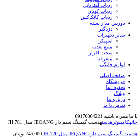
ردیاب آهنربایی
ردیاب کوبان
ردیاب کانکاکس
دوربین مدار بسته
دزدگیر
سایر تجهیزات
اسپیکر
منبع تغذیه
سخت افزار
متفرقه
لوازم خانگی
صفحه اصلی
فروشگاه
تخفیف ها
وبلاگ
درباره ما
تماس با ما
با ما همراه باشید 09176364221
خانه
کامپیوتر
هدست
هدست گیمینگ سیم دار JEQANG مدل JH 781
هدست گیمینگ سیم دار JEQANG مدل JH 720
745,000
تومان