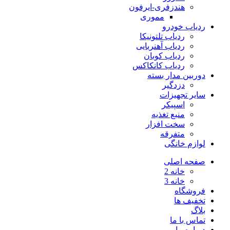
هندزفری-ایرفون
مموری
ردیاب خودرو
ردیاب تلتونیکا
ردیاب آهنربایی
ردیاب کوبان
ردیاب کانکاکس
دوربین مدار بسته
دزدگیر
سایر تجهیزات
اسپیکر
منبع تغذیه
سخت افزار
متفرقه
لوازم خانگی
صفحه اصلی
خانه 2
خانه 3
فروشگاه
تخفیف ها
بلاگ
تماس با ما
درباره ما