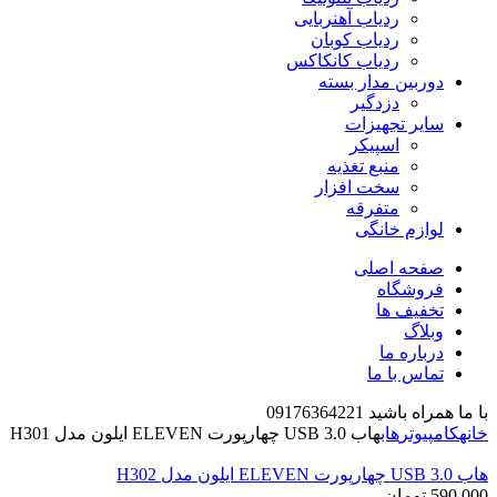
ردیاب آهنربایی
ردیاب کوبان
ردیاب کانکاکس
دوربین مدار بسته
دزدگیر
سایر تجهیزات
اسپیکر
منبع تغذیه
سخت افزار
متفرقه
لوازم خانگی
صفحه اصلی
فروشگاه
تخفیف ها
وبلاگ
درباره ما
تماس با ما
با ما همراه باشید 09176364221
خانه
کامپیوتر
هاب
هاب USB 3.0 چهارپورت ELEVEN ایلون مدل H301
هاب USB 3.0 چهارپورت ELEVEN ایلون مدل H302
590,000
تومان