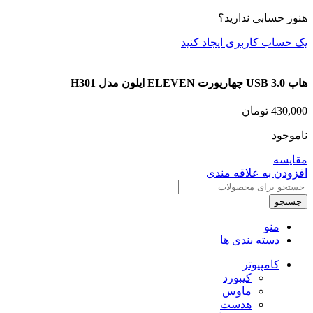
هنوز حسابی ندارید؟
یک حساب کاربری ایجاد کنید
هاب USB 3.0 چهارپورت ELEVEN ایلون مدل H301
430,000
تومان
ناموجود
مقایسه
افزودن به علاقه مندی
جستجو
منو
دسته بندی ها
کامپیوتر
کیبورد
ماوس
هدست