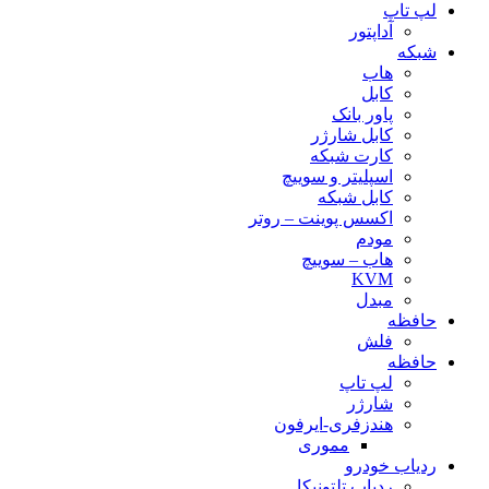
لپ تاپ
آداپتور
شبکه
هاب
کابل
پاور بانک
کابل شارژر
کارت شبکه
اسپلیتر و سوییچ
کابل شبکه
اکسس پوینت – روتر
مودم
هاب – سوییچ
KVM
مبدل
حافظه
فلش
حافظه
لپ تاپ
شارژر
هندزفری-ایرفون
مموری
ردیاب خودرو
ردیاب تلتونیکا