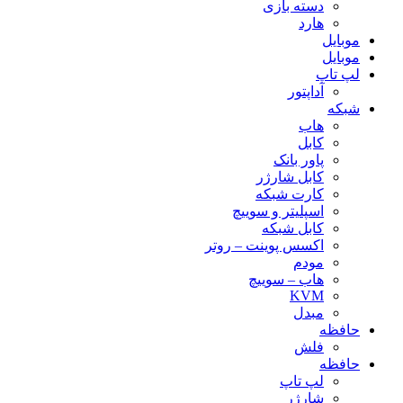
دسته بازی
هارد
موبایل
موبایل
لپ تاپ
آداپتور
شبکه
هاب
کابل
پاور بانک
کابل شارژر
کارت شبکه
اسپلیتر و سوییچ
کابل شبکه
اکسس پوینت – روتر
مودم
هاب – سوییچ
KVM
مبدل
حافظه
فلش
حافظه
لپ تاپ
شارژر