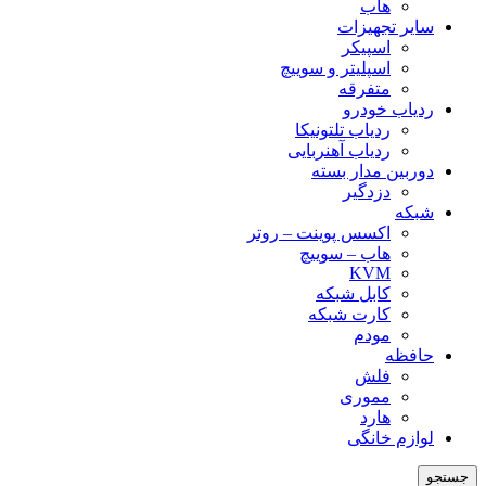
هاب
سایر تجهیزات
اسپیکر
اسپلیتر و سوییچ
متفرقه
ردیاب خودرو
ردیاب تلتونیکا
ردیاب آهنربایی
دوربین مدار بسته
دزدگیر
شبکه
اکسس پوینت – روتر
هاب – سوییچ
KVM
کابل شبکه
کارت شبکه
مودم
حافظه
فلش
مموری
هارد
لوازم خانگی
جستجو