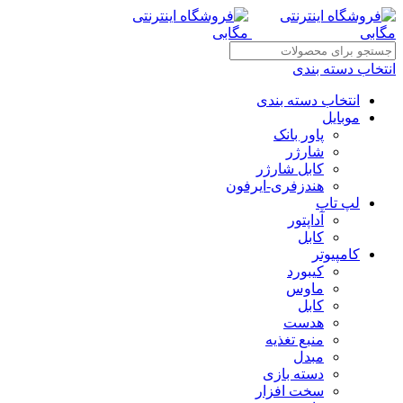
انتخاب دسته بندی
انتخاب دسته بندی
موبایل
پاور بانک
شارژر
کابل شارژر
هندزفری-ایرفون
لپ تاپ
آداپتور
کابل
کامپیوتر
کیبورد
ماوس
کابل
هدست
منبع تغذیه
مبدل
دسته بازی
سخت افزار