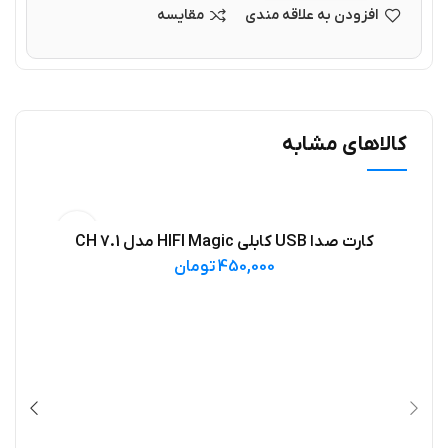
افزودن به علاقه مندی
مقایسه
کالاهای مشابه
فرو
کارت صدا USB کابلی HIFI Magic مدل 7.1 CH
افزودن به سبد خرید
450,000
تومان