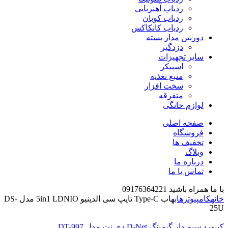
ردیاب آهنربایی
ردیاب کوبان
ردیاب کانکاکس
دوربین مدار بسته
دزدگیر
سایر تجهیزات
اسپیکر
منبع تغذیه
سخت افزار
متفرقه
لوازم خانگی
صفحه اصلی
فروشگاه
تخفیف ها
وبلاگ
درباره ما
تماس با ما
با ما همراه باشید 09176364221
خانه
کامپیوتر
هاب
هاب Type-C تایپ سی الدینیو 5in1 LDNIO مدل DS-
25U
کیبورد سیم دار گیمینگ D-Net دی نت مدل DT-997