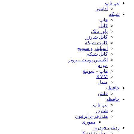
لپ تاپ
آداپتور
شبکه
هاب
کابل
پاور بانک
کابل شارژر
کارت شبکه
اسپلیتر و سوییچ
کابل شبکه
اکسس پوینت – روتر
مودم
هاب – سوییچ
KVM
مبدل
حافظه
فلش
حافظه
لپ تاپ
شارژر
هندزفری-ایرفون
مموری
ردیاب خودرو
ردیاب تلتونیکا