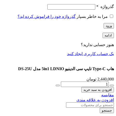
گذرواژه
*
مرا به خاطر بسپار
گذرواژه خود را فراموش کرده اید؟
ورود
ادامه
هنوز حسابی ندارید؟
یک حساب کاربری ایجاد کنید
هاب Type-C تایپ سی الدینیو 5in1 LDNIO مدل DS-25U
2,440,000
تومان
هاب
Type-
افزودن به سبد خرید
C
مقایسه
تایپ
افزودن به علاقه مندی
سی
الدینیو
جستجو
5in1