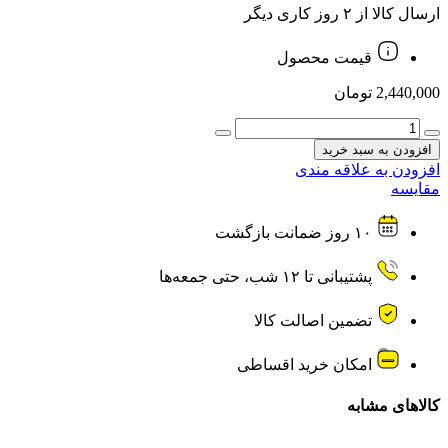
ارسال کالا از ۲ روز کاری دیگر
قیمت محصول
2,440,000
تومان
هاب
Type-
افزودن به سبد خرید
C
افزودن به علاقه مندی
تایپ
مقایسه
سی
الدینیو
۱۰ روز ضمانت بازگشت
5in1
LDNIO
مدل
پشتیبانی تا ۱۲ شب، حتی جمعه‌ها
DS-
25U
تضمین اصالت کالا
عدد
امکان خرید اقساطی
کالاهای مشابه