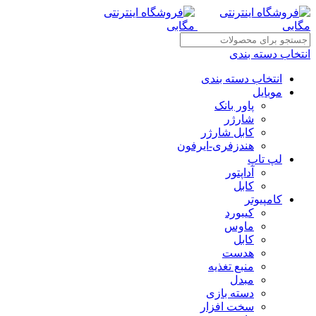
انتخاب دسته بندی
انتخاب دسته بندی
موبایل
پاور بانک
شارژر
کابل شارژر
هندزفری-ایرفون
لپ تاپ
آداپتور
کابل
کامپیوتر
کیبورد
ماوس
کابل
هدست
منبع تغذیه
مبدل
دسته بازی
سخت افزار