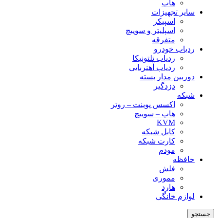
هاب
سایر تجهیزات
اسپیکر
اسپلیتر و سوییچ
متفرقه
ردیاب خودرو
ردیاب تلتونیکا
ردیاب آهنربایی
دوربین مدار بسته
دزدگیر
شبکه
اکسس پوینت – روتر
هاب – سوییچ
KVM
کابل شبکه
کارت شبکه
مودم
حافظه
فلش
مموری
هارد
لوازم خانگی
جستجو