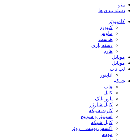
LDNIO
منو
مدل
دسته بندی ها
DS-
25U
کامپیوتر
عدد
کیبورد
ماوس
هدست
دسته بازی
هارد
موبایل
موبایل
لپ تاپ
آداپتور
شبکه
هاب
کابل
پاور بانک
کابل شارژر
کارت شبکه
اسپلیتر و سوییچ
کابل شبکه
اکسس پوینت – روتر
مودم