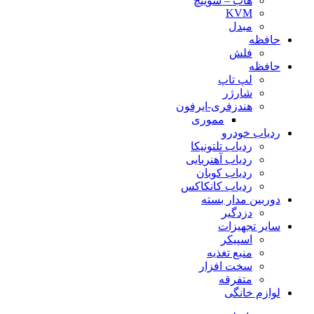
هاب – سوییچ
KVM
مبدل
حافظه
فلش
حافظه
لپ تاپ
شارژر
هندزفری-ایرفون
مموری
ردیاب خودرو
ردیاب تلتونیکا
ردیاب آهنربایی
ردیاب کوبان
ردیاب کانکاکس
دوربین مدار بسته
دزدگیر
سایر تجهیزات
اسپیکر
منبع تغذیه
سخت افزار
متفرقه
لوازم خانگی