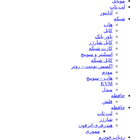
موبایل
لپ تاپ
آداپتور
شبکه
هاب
کابل
پاور بانک
کابل شارژر
کارت شبکه
اسپلیتر و سوییچ
کابل شبکه
اکسس پوینت – روتر
مودم
هاب – سوییچ
KVM
مبدل
حافظه
فلش
حافظه
لپ تاپ
شارژر
هندزفری-ایرفون
مموری
ردیاب خودرو