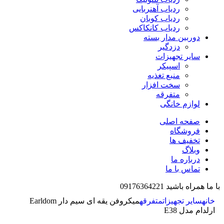
ردیاب آهنربایی
ردیاب کوبان
ردیاب کانکاکس
دوربین مدار بسته
دزدگیر
سایر تجهیزات
اسپیکر
منبع تغذیه
سخت افزار
متفرقه
لوازم خانگی
صفحه اصلی
فروشگاه
تخفیف ها
وبلاگ
درباره ما
تماس با ما
با ما همراه باشید 09176364221
خانه
سایر تجهیزات
متفرقه
میکروفن یقه ای سیم دار Earldom
ارلدام مدل E38