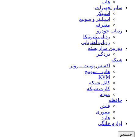
هاب
سایر تجهیزات
اسپیکر
اسپلیتر و سوییچ
متفرقه
ردیاب خودرو
ردیاب تلتونیکا
ردیاب آهنربایی
دوربین مدار بسته
دزدگیر
شبکه
اکسس پوینت – روتر
هاب – سوییچ
KVM
کابل شبکه
کارت شبکه
مودم
حافظه
فلش
مموری
هارد
لوازم خانگی
جستجو