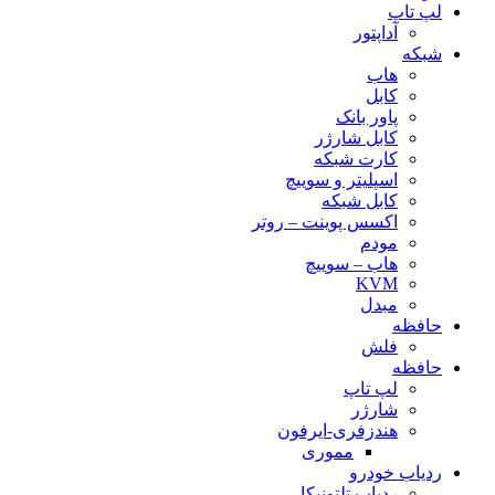
لپ تاپ
آداپتور
شبکه
هاب
کابل
پاور بانک
کابل شارژر
کارت شبکه
اسپلیتر و سوییچ
کابل شبکه
اکسس پوینت – روتر
مودم
هاب – سوییچ
KVM
مبدل
حافظه
فلش
حافظه
لپ تاپ
شارژر
هندزفری-ایرفون
مموری
ردیاب خودرو
ردیاب تلتونیکا