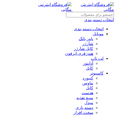
انتخاب دسته بندی
انتخاب دسته بندی
موبایل
پاور بانک
شارژر
کابل شارژر
هندزفری-ایرفون
لپ تاپ
آداپتور
کابل
کامپیوتر
کیبورد
ماوس
کابل
هدست
منبع تغذیه
مبدل
دسته بازی
سخت افزار