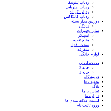
ردیاب تلتونیکا
ردیاب آهنربایی
ردیاب کوبان
ردیاب کانکاکس
دوربین مدار بسته
دزدگیر
سایر تجهیزات
اسپیکر
منبع تغذیه
سخت افزار
متفرقه
لوازم خانگی
صفحه اصلی
خانه 2
خانه 3
فروشگاه
تخفیف ها
بلاگ
تماس با ما
درباره ما
لیست علاقه مندی ها
ورود / ثبت نام