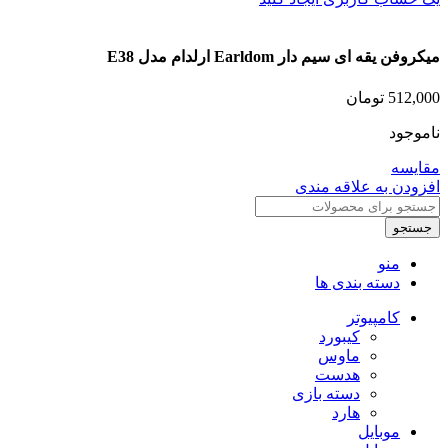
میکروفن یقه ای سیم دار Earldom ارلدام مدل E38
512,000
تومان
ناموجود
مقایسه
افزودن به علاقه مندی
جستجو
منو
دسته بندی ها
کامپیوتر
کیبورد
ماوس
هدست
دسته بازی
هارد
موبایل