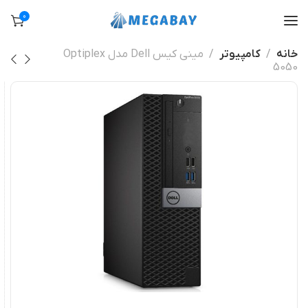
0
خانه
کامپیوتر
مینی کیس Dell مدل Optiplex
5050