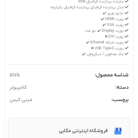
سازنده پردازنده گرافیکی:Intel
مدل پردازنده گرافیکی:پردازنده گرافیکی یکپارچه
درایو نوری:✔️
پورت HDMI:✔️
پورت VGA:✔️
پورت Display:✔️، دو عدد
پورت DVI:❌
پورت شبکه Ethernet:✔️
پورت USB Type-C:❌
جک هدفون / میکروفن:✔️
شناسه محصول:
5175
دسته:
کامپیوتر
برچسب:
مینی کیس
فروشگاه اینترنتی مگابی