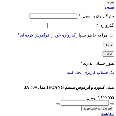
ورود
بستن
نام کاربری یا ایمیل
*
گذرواژه
*
مرا به خاطر بسپار
گذرواژه خود را فراموش کرده اید؟
ورود
ادامه
هنوز حسابی ندارید؟
یک حساب کاربری ایجاد کنید
مینی کیبورد و ایرموس بیسیم JEQANG مدل JA-509
3,590,000
تومان
مینی
کیبورد
افزودن به سبد خرید
و
مقایسه