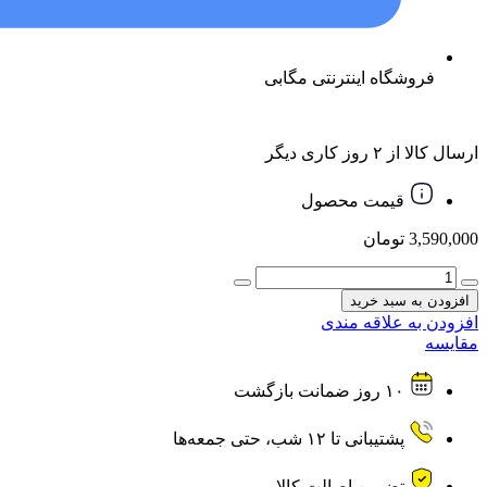
فروشگاه اینترنتی مگابی
ارسال کالا از ۲ روز کاری دیگر
قیمت محصول
3,590,000
تومان
مینی
کیبورد
افزودن به سبد خرید
و
افزودن به علاقه مندی
ایرموس
مقایسه
بیسیم
JEQANG
۱۰ روز ضمانت بازگشت
مدل
JA-
509
پشتیبانی تا ۱۲ شب، حتی جمعه‌ها
عدد
تضمین اصالت کالا