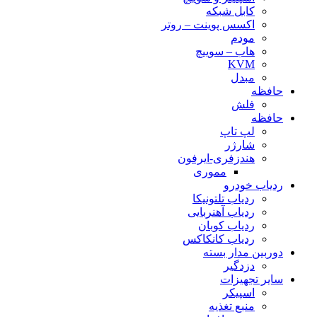
کابل شبکه
اکسس پوینت – روتر
مودم
هاب – سوییچ
KVM
مبدل
حافظه
فلش
حافظه
لپ تاپ
شارژر
هندزفری-ایرفون
مموری
ردیاب خودرو
ردیاب تلتونیکا
ردیاب آهنربایی
ردیاب کوبان
ردیاب کانکاکس
دوربین مدار بسته
دزدگیر
سایر تجهیزات
اسپیکر
منبع تغذیه