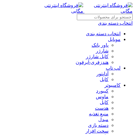
انتخاب دسته بندی
انتخاب دسته بندی
موبایل
پاور بانک
شارژر
کابل شارژر
هندزفری-ایرفون
لپ تاپ
آداپتور
کابل
کامپیوتر
کیبورد
ماوس
کابل
هدست
منبع تغذیه
مبدل
دسته بازی
سخت افزار