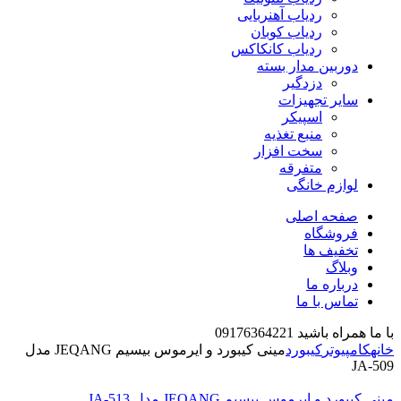
ردیاب آهنربایی
ردیاب کوبان
ردیاب کانکاکس
دوربین مدار بسته
دزدگیر
سایر تجهیزات
اسپیکر
منبع تغذیه
سخت افزار
متفرقه
لوازم خانگی
صفحه اصلی
فروشگاه
تخفیف ها
وبلاگ
درباره ما
تماس با ما
با ما همراه باشید 09176364221
خانه
کامپیوتر
کیبورد
مینی کیبورد و ایرموس بیسیم JEQANG مدل
JA-509
مینی کیبورد و ایرموس بیسیم JEQANG مدل JA-513