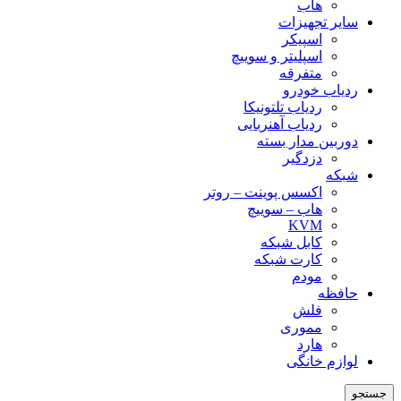
هاب
سایر تجهیزات
اسپیکر
اسپلیتر و سوییچ
متفرقه
ردیاب خودرو
ردیاب تلتونیکا
ردیاب آهنربایی
دوربین مدار بسته
دزدگیر
شبکه
اکسس پوینت – روتر
هاب – سوییچ
KVM
کابل شبکه
کارت شبکه
مودم
حافظه
فلش
مموری
هارد
لوازم خانگی
جستجو