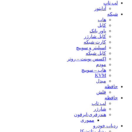
لپ تاپ
آداپتور
شبکه
هاب
کابل
پاور بانک
کابل شارژر
کارت شبکه
اسپلیتر و سوییچ
کابل شبکه
اکسس پوینت – روتر
مودم
هاب – سوییچ
KVM
مبدل
حافظه
فلش
حافظه
لپ تاپ
شارژر
هندزفری-ایرفون
مموری
ردیاب خودرو
ردیاب تلتونیکا