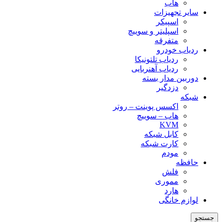
هاب
سایر تجهیزات
اسپیکر
اسپلیتر و سوییچ
متفرقه
ردیاب خودرو
ردیاب تلتونیکا
ردیاب آهنربایی
دوربین مدار بسته
دزدگیر
شبکه
اکسس پوینت – روتر
هاب – سوییچ
KVM
کابل شبکه
کارت شبکه
مودم
حافظه
فلش
مموری
هارد
لوازم خانگی
جستجو