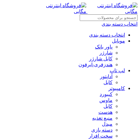
انتخاب دسته بندی
انتخاب دسته بندی
موبایل
پاور بانک
شارژر
کابل شارژر
هندزفری-ایرفون
لپ تاپ
آداپتور
کابل
کامپیوتر
کیبورد
ماوس
کابل
هدست
منبع تغذیه
مبدل
دسته بازی
سخت افزار