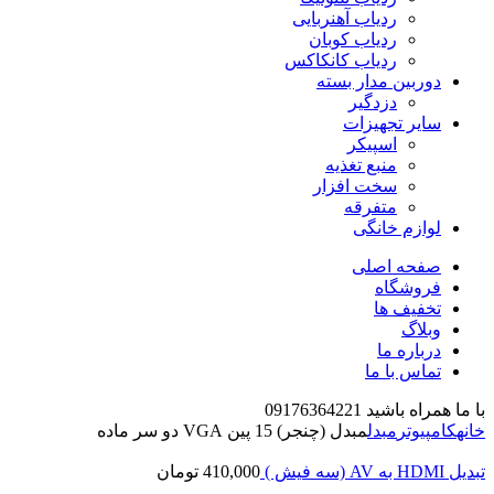
ردیاب آهنربایی
ردیاب کوبان
ردیاب کانکاکس
دوربین مدار بسته
دزدگیر
سایر تجهیزات
اسپیکر
منبع تغذیه
سخت افزار
متفرقه
لوازم خانگی
صفحه اصلی
فروشگاه
تخفیف ها
وبلاگ
درباره ما
تماس با ما
با ما همراه باشید 09176364221
خانه
کامپیوتر
مبدل
مبدل (چنجر) 15 پین VGA دو سر ماده
تبدیل HDMI به AV (سه فیش )
410,000
تومان