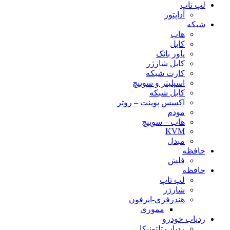
لپ تاپ
آداپتور
شبکه
هاب
کابل
پاور بانک
کابل شارژر
کارت شبکه
اسپلیتر و سوییچ
کابل شبکه
اکسس پوینت – روتر
مودم
هاب – سوییچ
KVM
مبدل
حافظه
فلش
حافظه
لپ تاپ
شارژر
هندزفری-ایرفون
مموری
ردیاب خودرو
ردیاب تلتونیکا