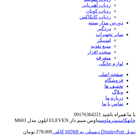
ردیاب آهنربایی
ردیاب کوبان
ردیاب کانکاکس
دوربین مدار بسته
دزدگیر
سایر تجهیزات
اسپیکر
منبع تغذیه
سخت افزار
متفرقه
لوازم خانگی
صفحه اصلی
فروشگاه
تخفیف ها
وبلاگ
درباره ما
تماس با ما
با ما همراه باشید 09176364221
خانه
کامپیوتر
ماوس
ماوس سیم دار ELEVEN ایلون مدل M603
تبدیل DisplayPort دیسپلی به HDMI کابلی
278,000
تومان