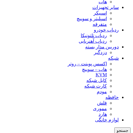
هاب
سایر تجهیزات
اسپیکر
اسپلیتر و سوییچ
متفرقه
ردیاب خودرو
ردیاب تلتونیکا
ردیاب آهنربایی
دوربین مدار بسته
دزدگیر
شبکه
اکسس پوینت – روتر
هاب – سوییچ
KVM
کابل شبکه
کارت شبکه
مودم
حافظه
فلش
مموری
هارد
لوازم خانگی
جستجو