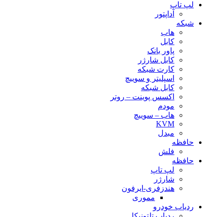
لپ تاپ
آداپتور
شبکه
هاب
کابل
پاور بانک
کابل شارژر
کارت شبکه
اسپلیتر و سوییچ
کابل شبکه
اکسس پوینت – روتر
مودم
هاب – سوییچ
KVM
مبدل
حافظه
فلش
حافظه
لپ تاپ
شارژر
هندزفری-ایرفون
مموری
ردیاب خودرو
ردیاب تلتونیکا