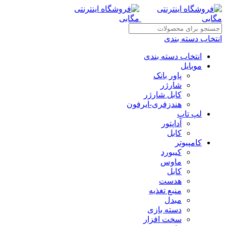
انتخاب دسته بندی
انتخاب دسته بندی
موبایل
پاور بانک
شارژر
کابل شارژر
هندزفری-ایرفون
لپ تاپ
آداپتور
کابل
کامپیوتر
کیبورد
ماوس
کابل
هدست
منبع تغذیه
مبدل
دسته بازی
سخت افزار