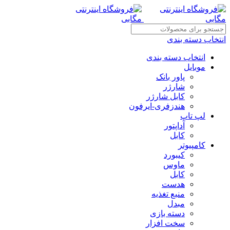
انتخاب دسته بندی
انتخاب دسته بندی
موبایل
پاور بانک
شارژر
کابل شارژر
هندزفری-ایرفون
لپ تاپ
آداپتور
کابل
کامپیوتر
کیبورد
ماوس
کابل
هدست
منبع تغذیه
مبدل
دسته بازی
سخت افزار