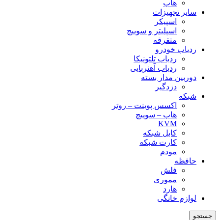
هاب
سایر تجهیزات
اسپیکر
اسپلیتر و سوییچ
متفرقه
ردیاب خودرو
ردیاب تلتونیکا
ردیاب آهنربایی
دوربین مدار بسته
دزدگیر
شبکه
اکسس پوینت – روتر
هاب – سوییچ
KVM
کابل شبکه
کارت شبکه
مودم
حافظه
فلش
مموری
هارد
لوازم خانگی
جستجو