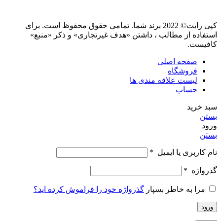
کپی رایت© 2022 برند شما. تمامی حقوق محفوظ است. برای
استفاده از مطالب ، داشتن «هدف غیرتجاری» و ذکر «منبع»
کافیست.
صفحه اصلی
فروشگاه
لیست علاقه مندی ها
حساب
سبد خرید
بستن
ورود
بستن
نام کاربری یا ایمیل
*
گذرواژه
*
مرا به خاطر بسپار
گذرواژه خود را فراموش کرده اید؟
ورود