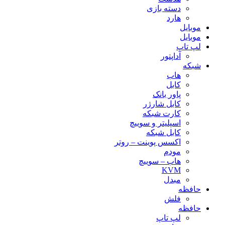
دسته بازی
هارد
موبایل
موبایل
لپ تاپ
آداپتور
شبکه
هاب
کابل
پاور بانک
کابل شارژر
کارت شبکه
اسپلیتر و سوییچ
کابل شبکه
اکسس پوینت – روتر
مودم
هاب – سوییچ
KVM
مبدل
حافظه
فلش
حافظه
لپ تاپ