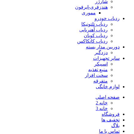
شارژر
هندزفری-ایرفون
مموری
ردیاب خودرو
ردیاب تلتونیکا
ردیاب آهنربایی
ردیاب کوبان
ردیاب کانکاکس
دوربین مدار بسته
دزدگیر
سایر تجهیزات
اسپیکر
منبع تغذیه
سخت افزار
متفرقه
لوازم خانگی
صفحه اصلی
خانه 2
خانه 3
فروشگاه
تخفیف ها
بلاگ
تماس با ما