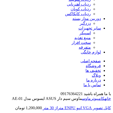
ردیاب آهنربایی
ردیاب کوبان
ردیاب کانکاکس
دوربین مدار بسته
دزدگیر
سایر تجهیزات
اسپیکر
منبع تغذیه
سخت افزار
متفرقه
لوازم خانگی
صفحه اصلی
فروشگاه
تخفیف ها
وبلاگ
درباره ما
تماس با ما
با ما همراه باشید 09176364221
خانه
کامپیوتر
ماوس
ماوس سیم دار ASUS ایسوس مدل AE-01
کابل تصویر VGA انپو ENPU متراژ 30 متر
1,200,000
تومان