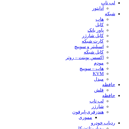
لپ تاپ
آداپتور
شبکه
هاب
کابل
پاور بانک
کابل شارژر
کارت شبکه
اسپلیتر و سوییچ
کابل شبکه
اکسس پوینت – روتر
مودم
هاب – سوییچ
KVM
مبدل
حافظه
فلش
حافظه
لپ تاپ
شارژر
هندزفری-ایرفون
مموری
ردیاب خودرو
ردیاب تلتونیکا