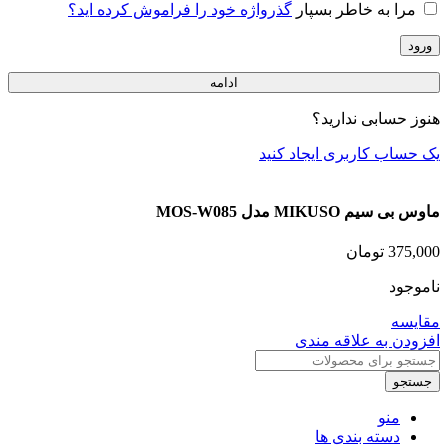
مرا به خاطر بسپار
گذرواژه خود را فراموش کرده اید؟
ورود
ادامه
هنوز حسابی ندارید؟
یک حساب کاربری ایجاد کنید
ماوس بی سیم MIKUSO مدل MOS-W085
375,000
تومان
ناموجود
مقایسه
افزودن به علاقه مندی
جستجو
منو
دسته بندی ها