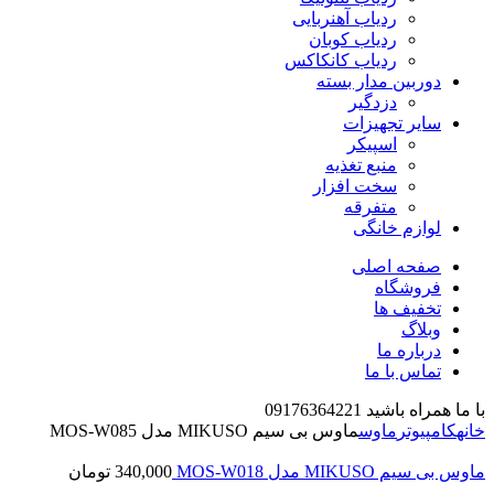
ردیاب آهنربایی
ردیاب کوبان
ردیاب کانکاکس
دوربین مدار بسته
دزدگیر
سایر تجهیزات
اسپیکر
منبع تغذیه
سخت افزار
متفرقه
لوازم خانگی
صفحه اصلی
فروشگاه
تخفیف ها
وبلاگ
درباره ما
تماس با ما
با ما همراه باشید 09176364221
خانه
کامپیوتر
ماوس
ماوس بی سیم MIKUSO مدل MOS-W085
ماوس بی سیم MIKUSO مدل MOS-W018
340,000
تومان