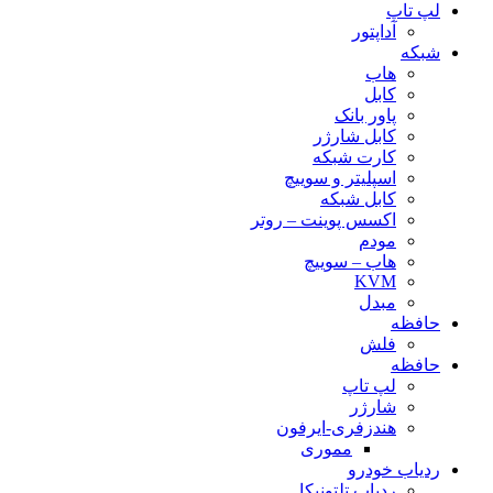
لپ تاپ
آداپتور
شبکه
هاب
کابل
پاور بانک
کابل شارژر
کارت شبکه
اسپلیتر و سوییچ
کابل شبکه
اکسس پوینت – روتر
مودم
هاب – سوییچ
KVM
مبدل
حافظه
فلش
حافظه
لپ تاپ
شارژر
هندزفری-ایرفون
مموری
ردیاب خودرو
ردیاب تلتونیکا