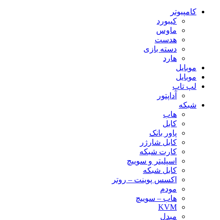
کامپیوتر
کیبورد
ماوس
هدست
دسته بازی
هارد
موبایل
موبایل
لپ تاپ
آداپتور
شبکه
هاب
کابل
پاور بانک
کابل شارژر
کارت شبکه
اسپلیتر و سوییچ
کابل شبکه
اکسس پوینت – روتر
مودم
هاب – سوییچ
KVM
مبدل