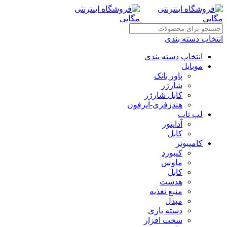
انتخاب دسته بندی
انتخاب دسته بندی
موبایل
پاور بانک
شارژر
کابل شارژر
هندزفری-ایرفون
لپ تاپ
آداپتور
کابل
کامپیوتر
کیبورد
ماوس
کابل
هدست
منبع تغذیه
مبدل
دسته بازی
سخت افزار