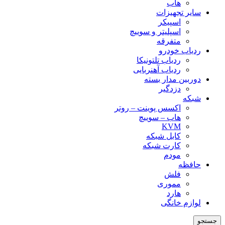
هاب
سایر تجهیزات
اسپیکر
اسپلیتر و سوییچ
متفرقه
ردیاب خودرو
ردیاب تلتونیکا
ردیاب آهنربایی
دوربین مدار بسته
دزدگیر
شبکه
اکسس پوینت – روتر
هاب – سوییچ
KVM
کابل شبکه
کارت شبکه
مودم
حافظه
فلش
مموری
هارد
لوازم خانگی
جستجو