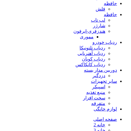
حافظه
فلش
حافظه
لپ تاپ
شارژر
هندزفری-ایرفون
مموری
ردیاب خودرو
ردیاب تلتونیکا
ردیاب آهنربایی
ردیاب کوبان
ردیاب کانکاکس
دوربین مدار بسته
دزدگیر
سایر تجهیزات
اسپیکر
منبع تغذیه
سخت افزار
متفرقه
لوازم خانگی
صفحه اصلی
خانه 2
خانه 3