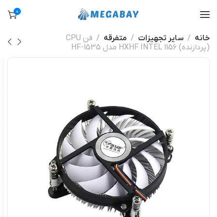
0
خانه
سایر تجهیزات
متفرقه
فن CPU
(پردازنده) 1156 HXHF INTEL مدل HF-1535