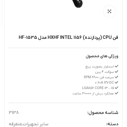
فن CPU (پردازنده) 1156 HXHF INTEL مدل HF-1535
ویژگی های محصول
استقرار بصورت پیچ
سوکت 4 پین
سرعت فن 2800 RPM
0.60A 12V-DC
LGA1156 CORE i3 – i5
عملکرد بیش از 30000 ساعت
شناسه محصول:
3138
دسته:
سایر تجهیزات
,
متفرقه