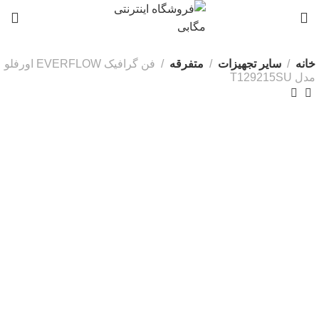
0
خانه
سایر تجهیزات
متفرقه
فن گرافیک EVERFLOW اورفلو
مدل T129215SU