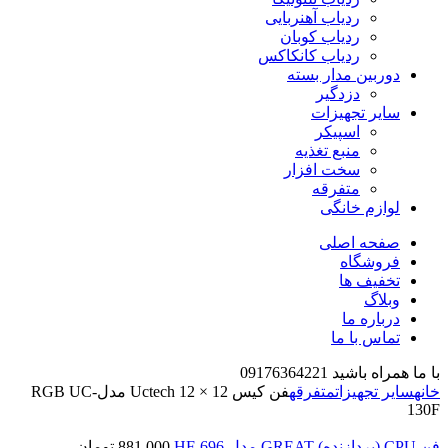
ردیاب آهنربایی
ردیاب کوبان
ردیاب کانکاکس
دوربین مدار بسته
دزدگیر
سایر تجهیزات
اسپیکر
منبع تغذیه
سخت افزار
متفرقه
لوازم خانگی
صفحه اصلی
فروشگاه
تخفیف ها
وبلاگ
درباره ما
تماس با ما
با ما همراه باشید 09176364221
خانه
سایر تجهیزات
متفرقه
فن کیس 12 × 12 Uctech مدلRGB UC-
130F
فن CPU (پردازنده) GREAT مدل HF-696
881,000
تومان