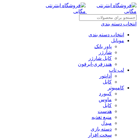
انتخاب دسته بندی
انتخاب دسته بندی
موبایل
پاور بانک
شارژر
کابل شارژر
هندزفری-ایرفون
لپ تاپ
آداپتور
کابل
کامپیوتر
کیبورد
ماوس
کابل
هدست
منبع تغذیه
مبدل
دسته بازی
سخت افزار