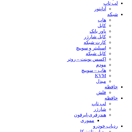
لپ تاپ
آداپتور
شبکه
هاب
کابل
پاور بانک
کابل شارژر
کارت شبکه
اسپلیتر و سوییچ
کابل شبکه
اکسس پوینت – روتر
مودم
هاب – سوییچ
KVM
مبدل
حافظه
فلش
حافظه
لپ تاپ
شارژر
هندزفری-ایرفون
مموری
ردیاب خودرو
ردیاب تلتونیکا