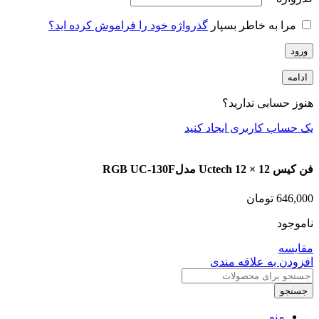
مرا به خاطر بسپار
گذرواژه خود را فراموش کرده اید؟
ورود
ادامه
هنوز حسابی ندارید؟
یک حساب کاربری ایجاد کنید
فن کیس 12 × 12 Uctech مدلRGB UC-130F
646,000
تومان
ناموجود
مقایسه
افزودن به علاقه مندی
جستجو
منو