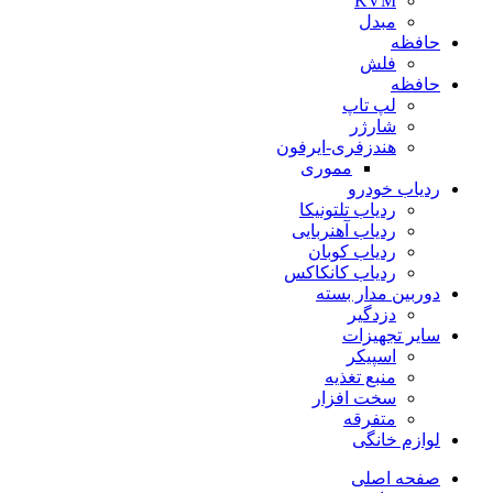
KVM
مبدل
حافظه
فلش
حافظه
لپ تاپ
شارژر
هندزفری-ایرفون
مموری
ردیاب خودرو
ردیاب تلتونیکا
ردیاب آهنربایی
ردیاب کوبان
ردیاب کانکاکس
دوربین مدار بسته
دزدگیر
سایر تجهیزات
اسپیکر
منبع تغذیه
سخت افزار
متفرقه
لوازم خانگی
صفحه اصلی