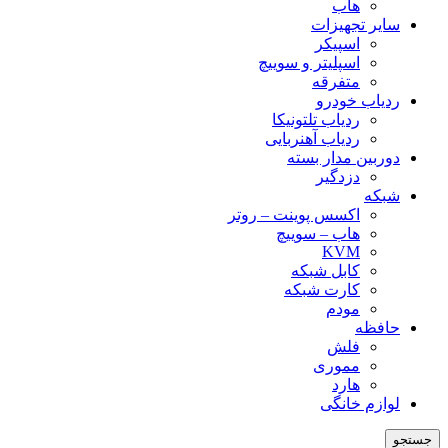
هاب
سایر تجهیزات
اسپیکر
اسپلیتر و سوییچ
متفرقه
ردیاب خودرو
ردیاب تلتونیکا
ردیاب آهنربایی
دوربین مدار بسته
دزدگیر
شبکه
اکسس پوینت – روتر
هاب – سوییچ
KVM
کابل شبکه
کارت شبکه
مودم
حافظه
فلش
مموری
هارد
لوازم خانگی
جستجو