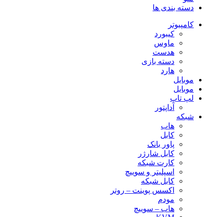
دسته بندی ها
کامپیوتر
کیبورد
ماوس
هدست
دسته بازی
هارد
موبایل
موبایل
لپ تاپ
آداپتور
شبکه
هاب
کابل
پاور بانک
کابل شارژر
کارت شبکه
اسپلیتر و سوییچ
کابل شبکه
اکسس پوینت – روتر
مودم
هاب – سوییچ