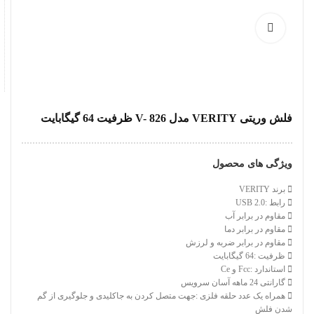
فلش وریتی VERITY مدل V- 826 ظرفیت 64 گیگابایت
ویژگی های محصول
برند VERITY
رابط :USB 2.0
مقاوم در برابر آب
مقاوم در برابر دما
مقاوم در برابر ضربه و لرزش
ظرفیت :64 گیگابایت
استاندارد :Fcc و Ce
گارانتی 24 ماهه آسان سرویس
همراه یک عدد حلقه فلزی :جهت متصل کردن به جاکلیدی و جلوگیری از گم
شدن فلش