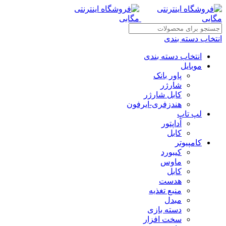
انتخاب دسته بندی
انتخاب دسته بندی
موبایل
پاور بانک
شارژر
کابل شارژر
هندزفری-ایرفون
لپ تاپ
آداپتور
کابل
کامپیوتر
کیبورد
ماوس
کابل
هدست
منبع تغذیه
مبدل
دسته بازی
سخت افزار