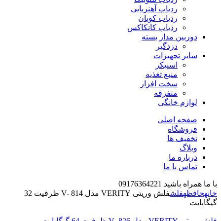
ردیاب آهنربایی
ردیاب کوبان
ردیاب کانکاکس
دوربین مدار بسته
دزدگیر
سایر تجهیزات
اسپیکر
منبع تغذیه
سخت افزار
متفرقه
لوازم خانگی
صفحه اصلی
فروشگاه
تخفیف ها
وبلاگ
درباره ما
تماس با ما
با ما همراه باشید 09176364221
خانه
حافظه
فلش
فلش وریتی VERITY مدل V- 814 ظرفیت 32
گیگابایت
فلش وریتی VERITY مدل V- 826 ظرفیت 64 گیگابایت