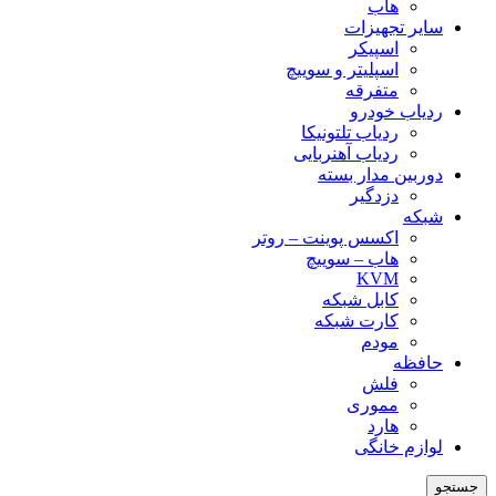
هاب
سایر تجهیزات
اسپیکر
اسپلیتر و سوییچ
متفرقه
ردیاب خودرو
ردیاب تلتونیکا
ردیاب آهنربایی
دوربین مدار بسته
دزدگیر
شبکه
اکسس پوینت – روتر
هاب – سوییچ
KVM
کابل شبکه
کارت شبکه
مودم
حافظه
فلش
مموری
هارد
لوازم خانگی
جستجو