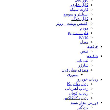
پاور بانک
کابل شارژر
کارت شبکه
اسپلیتر و سوییچ
کابل شبکه
اکسس پوینت – روتر
مودم
هاب – سوییچ
KVM
مبدل
حافظه
فلش
حافظه
لپ تاپ
شارژر
هندزفری-ایرفون
مموری
ردیاب خودرو
ردیاب تلتونیکا
ردیاب آهنربایی
ردیاب کوبان
ردیاب کانکاکس
دوربین مدار بسته
دزدگیر