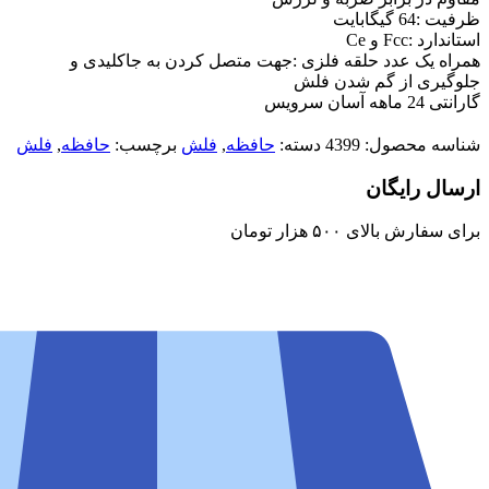
ظرفیت :64 گیگابایت
استاندارد :Fcc و Ce
همراه یک عدد حلقه فلزی :جهت متصل کردن به جاکلیدی و
جلوگیری از گم شدن فلش
گارانتی 24 ماهه آسان سرویس
شناسه محصول:
4399
دسته:
حافظه
,
فلش
برچسب:
حافظه
,
فلش
ارسال رایگان
برای سفارش‌ بالای ۵۰۰ هزار تومان