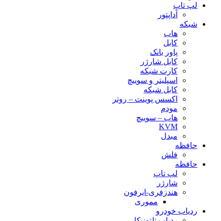
لپ تاپ
آداپتور
شبکه
هاب
کابل
پاور بانک
کابل شارژر
کارت شبکه
اسپلیتر و سوییچ
کابل شبکه
اکسس پوینت – روتر
مودم
هاب – سوییچ
KVM
مبدل
حافظه
فلش
حافظه
لپ تاپ
شارژر
هندزفری-ایرفون
مموری
ردیاب خودرو
ردیاب تلتونیکا