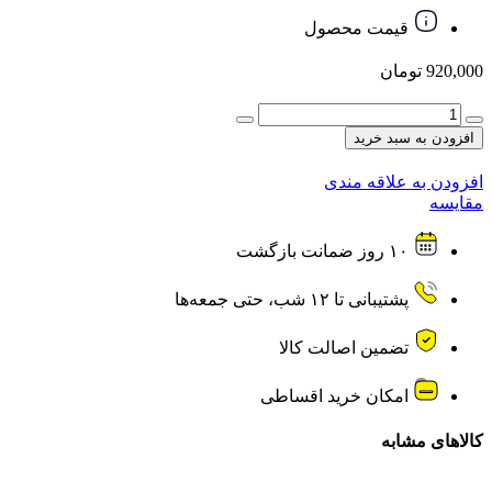
قیمت محصول
920,000
تومان
فلش
وریتی
افزودن به سبد خرید
VERITY
مدل
افزودن به علاقه مندی
V-
مقایسه
814
ظرفیت
۱۰ روز ضمانت بازگشت
32
گیگابایت
عدد
پشتیبانی تا ۱۲ شب، حتی جمعه‌ها
تضمین اصالت کالا
امکان خرید اقساطی
کالاهای مشابه