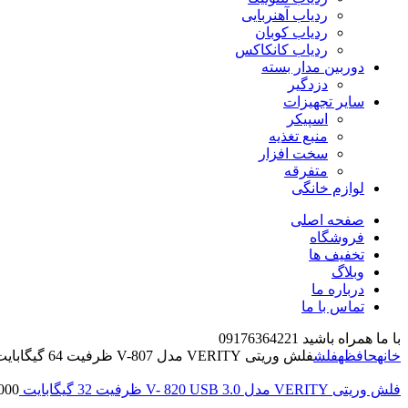
ردیاب آهنربایی
ردیاب کوبان
ردیاب کانکاکس
دوربین مدار بسته
دزدگیر
سایر تجهیزات
اسپیکر
منبع تغذیه
سخت افزار
متفرقه
لوازم خانگی
صفحه اصلی
فروشگاه
تخفیف ها
وبلاگ
درباره ما
تماس با ما
با ما همراه باشید 09176364221
خانه
حافظه
فلش
فلش وریتی VERITY مدل V-807 ظرفیت 64 گیگابایت
فلش وریتی VERITY مدل V- 820 USB 3.0 ظرفیت 32 گیگابایت
000