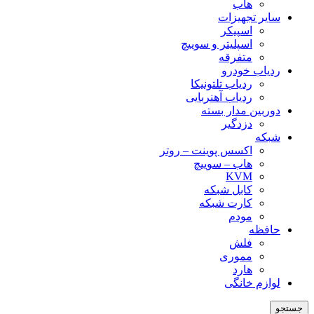
هاب
سایر تجهیزات
اسپیکر
اسپلیتر و سوییچ
متفرقه
ردیاب خودرو
ردیاب تلتونیکا
ردیاب آهنربایی
دوربین مدار بسته
دزدگیر
شبکه
اکسس پوینت – روتر
هاب – سوییچ
KVM
کابل شبکه
کارت شبکه
مودم
حافظه
فلش
مموری
هارد
لوازم خانگی
جستجو