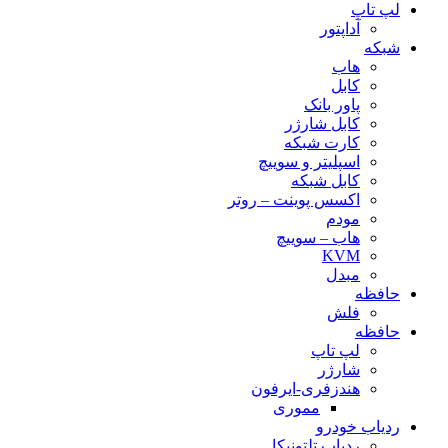
لپ تاپ
آداپتور
شبکه
هاب
کابل
پاور بانک
کابل شارژر
کارت شبکه
اسپلیتر و سوییچ
کابل شبکه
اکسس پوینت – روتر
مودم
هاب – سوییچ
KVM
مبدل
حافظه
فلش
حافظه
لپ تاپ
شارژر
هندزفری-ایرفون
مموری
ردیاب خودرو
ردیاب تلتونیکا