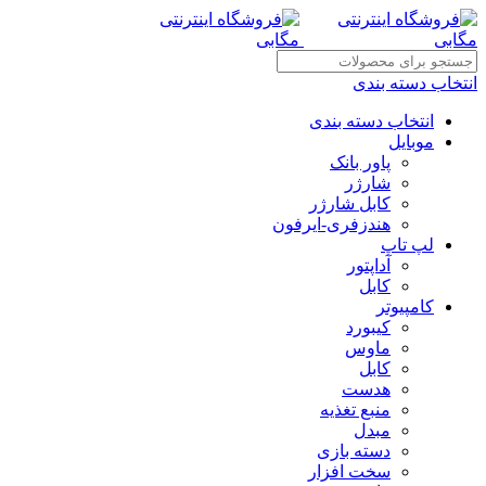
انتخاب دسته بندی
انتخاب دسته بندی
موبایل
پاور بانک
شارژر
کابل شارژر
هندزفری-ایرفون
لپ تاپ
آداپتور
کابل
کامپیوتر
کیبورد
ماوس
کابل
هدست
منبع تغذیه
مبدل
دسته بازی
سخت افزار