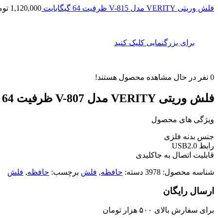
فلش وریتی VERITY مدل V-815 ظرفیت 64 گیگابایت
1,120,000
توم
برای بزرگنمایی کلیک کنید
0
نفر در حال مشاهده محصول هستند!
فلش وریتی VERITY مدل V-807 ظرفیت 64 گیگابایت
ویژگی های محصول
جنس بدنه فلزی
رابط USB2.0
قابلیت اتصال به جاکلیدی
شناسه محصول:
3978
دسته:
حافظه
,
فلش
برچسب:
حافظه
,
فلش
ارسال رایگان
برای سفارش‌ بالای ۵۰۰ هزار تومان