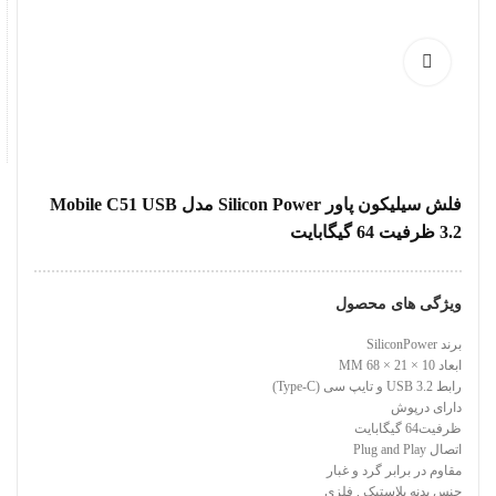
فلش سیلیکون پاور Silicon Power مدل Mobile C51 USB
3.2 ظرفیت 64 گیگابایت
ویژگی های محصول
برند SiliconPower
ابعاد 10 × 21 × 68 MM
رابط USB 3.2 و تایپ سی (Type-C)
دارای درپوش
ظرفیت64 گیگابایت
اتصال Plug and Play
مقاوم در برابر گرد و غبار
جنس بدنه پلاستیک , فلزی