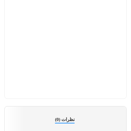
فلش وریتی VERITY
نظرات (0)