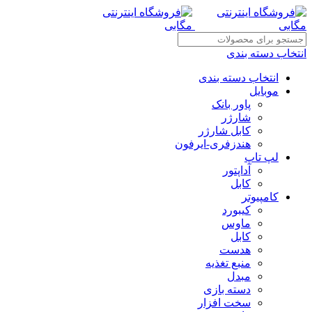
انتخاب دسته بندی
انتخاب دسته بندی
موبایل
پاور بانک
شارژر
کابل شارژر
هندزفری-ایرفون
لپ تاپ
آداپتور
کابل
کامپیوتر
کیبورد
ماوس
کابل
هدست
منبع تغذیه
مبدل
دسته بازی
سخت افزار