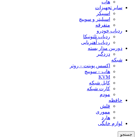
هاب
سایر تجهیزات
اسپیکر
اسپلیتر و سوییچ
متفرقه
ردیاب خودرو
ردیاب تلتونیکا
ردیاب آهنربایی
دوربین مدار بسته
دزدگیر
شبکه
اکسس پوینت – روتر
هاب – سوییچ
KVM
کابل شبکه
کارت شبکه
مودم
حافظه
فلش
مموری
هارد
لوازم خانگی
جستجو