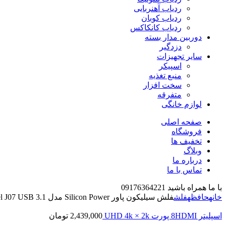
ردیاب آهنربایی
ردیاب کوبان
ردیاب کانکاکس
دوربین مدار بسته
دزدگیر
سایر تجهیزات
اسپیکر
منبع تغذیه
سخت افزار
متفرقه
لوازم خانگی
صفحه اصلی
فروشگاه
تخفیف ها
وبلاگ
درباره ما
تماس با ما
با ما همراه باشید 09176364221
خانه
حافظه
فلش
فلش سیلیکون پاور Silicon Power مدل Jewel J07 USB 3.1 ظرفیت 64 گیگابایت
اسپلیتر 8HDMI پورت UHD 4k × 2k
2,439,000
تومان