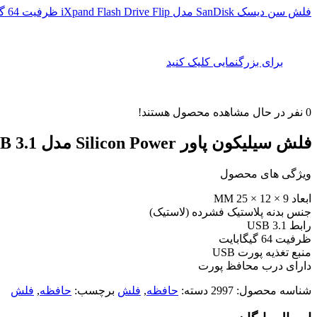
فلش سن دیسک SanDisk مدل iXpand Flash Drive Flip ظرفیت 64 گیگابایت
برای بزرگنمایی کلیک کنید
0
نفر در حال مشاهده محصول هستند!
فلش سیلیکون پاور Silicon Power مدل Jewel J07 USB 3.1 ظرفیت 64 گیگابایت
ویژگی های محصول
ابعاد 9 × 12 × 25 MM
جنس بدنه پلاستیک فشرده (لاستیک)
رابط‌ USB 3.1
ظرفیت 64 گیگابایت
منبع تغذیه پورت USB
دارای درب محافظ پورت
شناسه محصول:
2997
دسته:
حافظه
,
فلش
برچسب:
حافظه
,
فلش