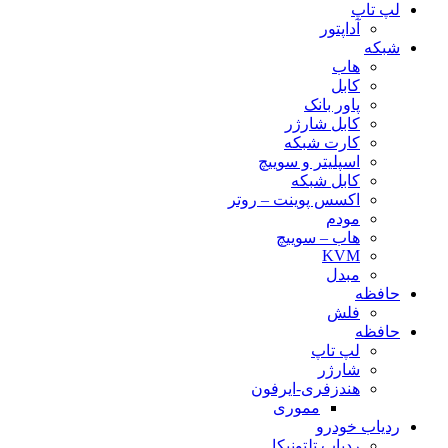
لپ تاپ
آداپتور
شبکه
هاب
کابل
پاور بانک
کابل شارژر
کارت شبکه
اسپلیتر و سوییچ
کابل شبکه
اکسس پوینت – روتر
مودم
هاب – سوییچ
KVM
مبدل
حافظه
فلش
حافظه
لپ تاپ
شارژر
هندزفری-ایرفون
مموری
ردیاب خودرو
ردیاب تلتونیکا