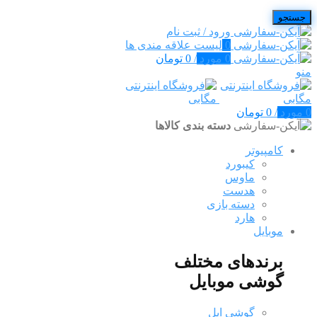
جستجو
ورود / ثبت نام
0
لیست علاقه مندی ها
0
مورد
/
0
تومان
منو
0
مورد
/
0
تومان
دسته بندی کالاها
کامپیوتر
کیبورد
ماوس
هدست
دسته بازی
هارد
موبایل
برندهای مختلف
گوشی موبایل
گوشی اپل