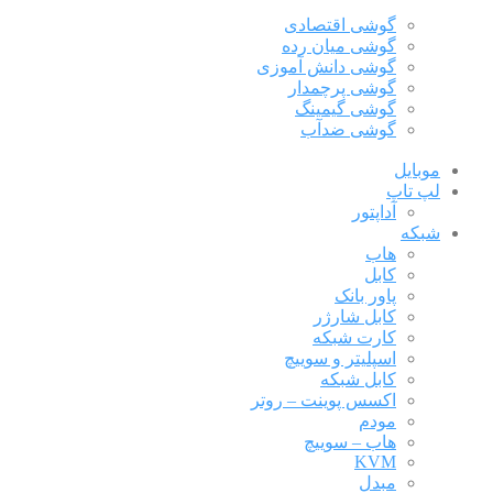
گوشی اقتصادی
گوشی میان رده
گوشی دانش آموزی
گوشی پرچمدار
گوشی گیمینگ
گوشی ضدآب
موبایل
لپ تاپ
آداپتور
شبکه
هاب
کابل
پاور بانک
کابل شارژر
کارت شبکه
اسپلیتر و سوییچ
کابل شبکه
اکسس پوینت – روتر
مودم
هاب – سوییچ
KVM
مبدل