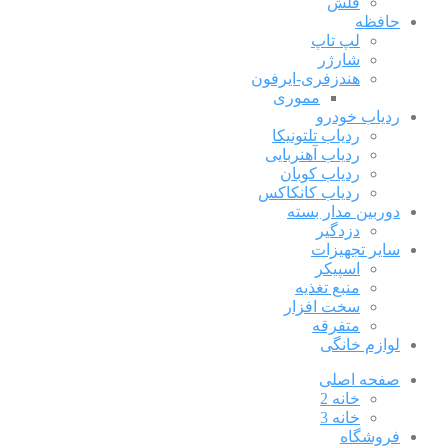
فلش
حافظه
لپ تاپ
شارژر
هندزفری-ایرفون
مموری
ردیاب خودرو
ردیاب تلتونیکا
ردیاب آهنربایی
ردیاب کوبان
ردیاب کانکاکس
دوربین مدار بسته
دزدگیر
سایر تجهیزات
اسپیکر
منبع تغذیه
سخت افزار
متفرقه
لوازم خانگی
صفحه اصلی
خانه 2
خانه 3
فروشگاه