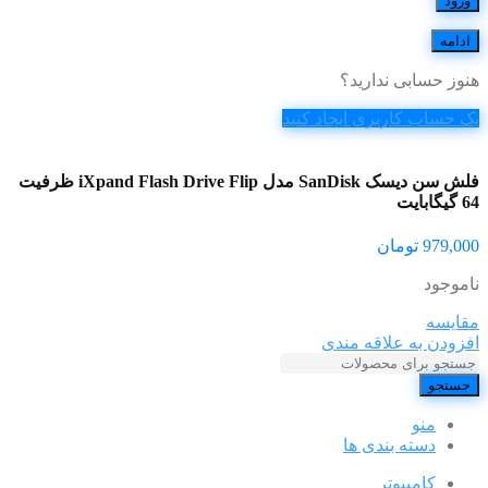
ورود
ادامه
هنوز حسابی ندارید؟
یک حساب کاربری ایجاد کنید
فلش سن دیسک SanDisk مدل iXpand Flash Drive Flip ظرفیت
64 گیگابایت
979,000
تومان
ناموجود
مقایسه
افزودن به علاقه مندی
جستجو
منو
دسته بندی ها
کامپیوتر