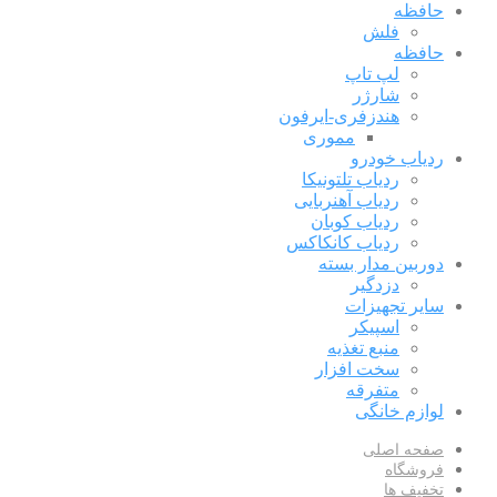
حافظه
فلش
حافظه
لپ تاپ
شارژر
هندزفری-ایرفون
مموری
ردیاب خودرو
ردیاب تلتونیکا
ردیاب آهنربایی
ردیاب کوبان
ردیاب کانکاکس
دوربین مدار بسته
دزدگیر
سایر تجهیزات
اسپیکر
منبع تغذیه
سخت افزار
متفرقه
لوازم خانگی
صفحه اصلی
فروشگاه
تخفیف ها