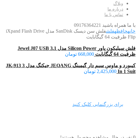
وبلاگ
درباره ما
تماس با ما
با ما همراه باشید 09176364221
خانه
حافظه
فلش
فلش سن دیسک SanDisk مدل iXpand Flash Drive
Flip ظرفیت 64 گیگابایت
فلش سیلیکون پاور Silicon Power مدل Jewel J07 USB 3.1
ظرفیت 64 گیگابایت
668,000
تومان
کیبورد و ماوس سیم دار گیمینگ JEQANG جیکنگ مدل JK-913 3
In 1 Suit
2,425,000
تومان
برای بزرگنمایی کلیک کنید
0
نفر در حال مشاهده محصول هستند!