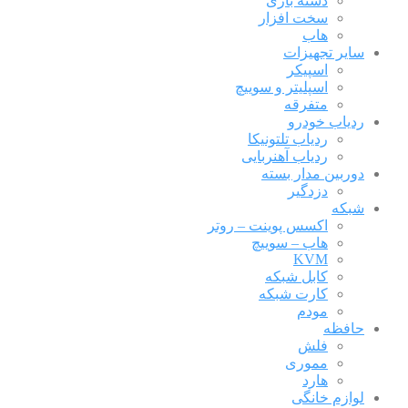
دسته بازی
سخت افزار
هاب
سایر تجهیزات
اسپیکر
اسپلیتر و سوییچ
متفرقه
ردیاب خودرو
ردیاب تلتونیکا
ردیاب آهنربایی
دوربین مدار بسته
دزدگیر
شبکه
اکسس پوینت – روتر
هاب – سوییچ
KVM
کابل شبکه
کارت شبکه
مودم
حافظه
فلش
مموری
هارد
لوازم خانگی