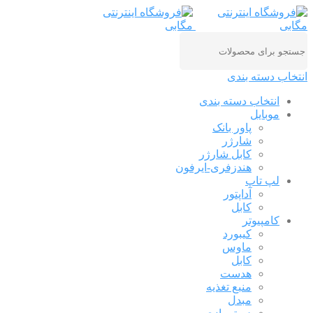
انتخاب دسته بندی
انتخاب دسته بندی
موبایل
پاور بانک
شارژر
کابل شارژر
هندزفری-ایرفون
لپ تاپ
آداپتور
کابل
کامپیوتر
کیبورد
ماوس
کابل
هدست
منبع تغذیه
مبدل