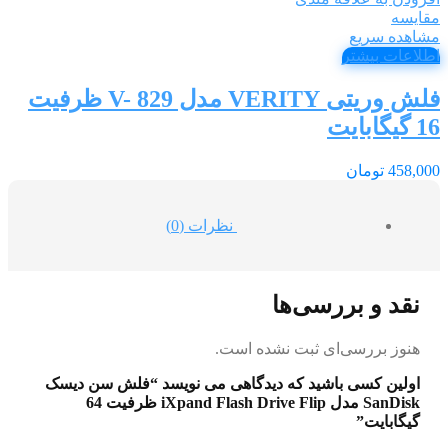
مقایسه
مشاهده سریع
اطلاعات بیشتر
فلش وریتی VERITY مدل V- 829 ظرفیت
16 گیگابایت
458,000
تومان
نظرات (0)
نقد و بررسی‌ها
هنوز بررسی‌ای ثبت نشده است.
اولین کسی باشید که دیدگاهی می نویسد “فلش سن دیسک
SanDisk مدل iXpand Flash Drive Flip ظرفیت 64
گیگابایت”