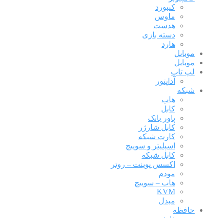
کیبورد
ماوس
هدست
دسته بازی
هارد
موبایل
موبایل
لپ تاپ
آداپتور
شبکه
هاب
کابل
پاور بانک
کابل شارژر
کارت شبکه
اسپلیتر و سوییچ
کابل شبکه
اکسس پوینت – روتر
مودم
هاب – سوییچ
KVM
مبدل
حافظه