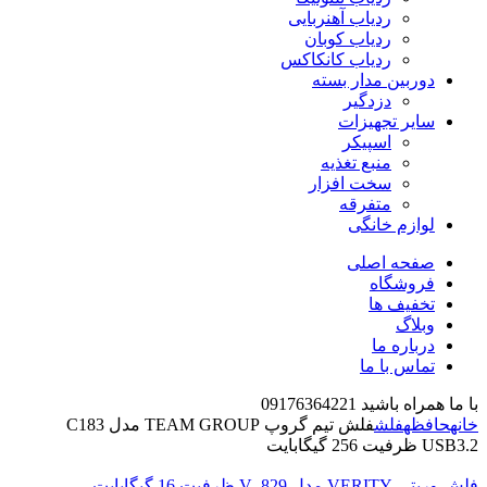
ردیاب آهنربایی
ردیاب کوبان
ردیاب کانکاکس
دوربین مدار بسته
دزدگیر
سایر تجهیزات
اسپیکر
منبع تغذیه
سخت افزار
متفرقه
لوازم خانگی
صفحه اصلی
فروشگاه
تخفیف ها
وبلاگ
درباره ما
تماس با ما
با ما همراه باشید 09176364221
خانه
حافظه
فلش
فلش تیم گروپ TEAM GROUP مدل C183
USB3.2 ظرفیت 256 گیگابایت
فلش وریتی VERITY مدل V- 829 ظرفیت 16 گیگابایت