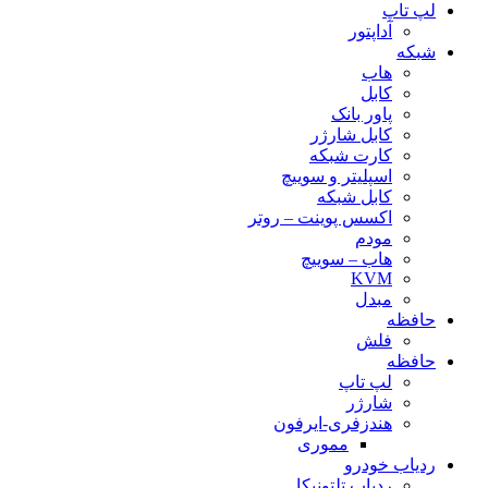
لپ تاپ
آداپتور
شبکه
هاب
کابل
پاور بانک
کابل شارژر
کارت شبکه
اسپلیتر و سوییچ
کابل شبکه
اکسس پوینت – روتر
مودم
هاب – سوییچ
KVM
مبدل
حافظه
فلش
حافظه
لپ تاپ
شارژر
هندزفری-ایرفون
مموری
ردیاب خودرو
ردیاب تلتونیکا