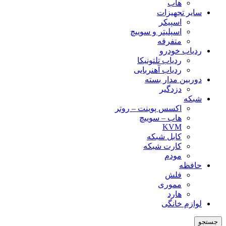
هاب
سایر تجهیزات
اسپیکر
اسپلیتر و سوییچ
متفرقه
ردیاب خودرو
ردیاب تلتونیکا
ردیاب آهنربایی
دوربین مدار بسته
دزدگیر
شبکه
اکسس پوینت – روتر
هاب – سوییچ
KVM
کابل شبکه
کارت شبکه
مودم
حافظه
فلش
مموری
هارد
لوازم خانگی
جستجو