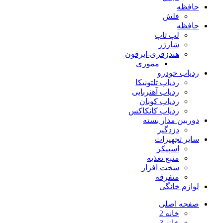
حافظه
فلش
حافظه
لپ تاپ
شارژر
هندزفری-ایرفون
مموری
ردیاب خودرو
ردیاب تلتونیکا
ردیاب آهنربایی
ردیاب کوبان
ردیاب کانکاکس
دوربین مدار بسته
دزدگیر
سایر تجهیزات
اسپیکر
منبع تغذیه
سخت افزار
متفرقه
لوازم خانگی
صفحه اصلی
خانه 2
خانه 3