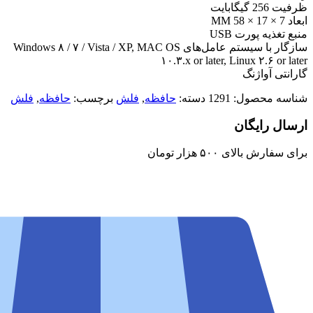
ظرفیت 256 گیگابایت
ابعاد 7 × 17 × 58 MM
منبع تغذیه پورت USB
سازگار با سیستم‌ عامل‌های Windows ۸ / ۷ / Vista / XP, MAC OS
۱۰.۳.x or later, Linux ۲.۶ or later
گارانتی آواژنگ
شناسه محصول:
1291
دسته:
حافظه
,
فلش
برچسب:
حافظه
,
فلش
ارسال رایگان
برای سفارش‌ بالای ۵۰۰ هزار تومان