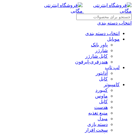
انتخاب دسته بندی
انتخاب دسته بندی
موبایل
پاور بانک
شارژر
کابل شارژر
هندزفری-ایرفون
لپ تاپ
آداپتور
کابل
کامپیوتر
کیبورد
ماوس
کابل
هدست
منبع تغذیه
مبدل
دسته بازی
سخت افزار