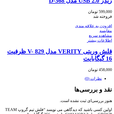
ریدر USB 2.0 مدل D-368
599,000
تومان
فروخته شد
افزودن به علاقه مندی
مقایسه
مشاهده سریع
اطلاعات بیشتر
فلش وریتی VERITY مدل V- 829 ظرفیت
16 گیگابایت
458,000
تومان
نظرات (0)
نقد و بررسی‌ها
هنوز بررسی‌ای ثبت نشده است.
اولین کسی باشید که دیدگاهی می نویسد “فلش تیم گروپ TEAM