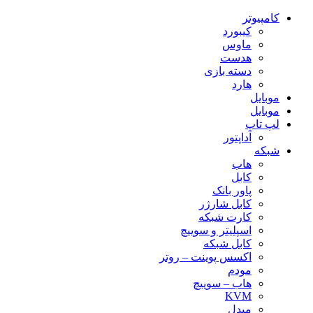
کامپیوتر
کیبورد
ماوس
هدست
دسته بازی
هارد
موبایل
موبایل
لپ تاپ
آداپتور
شبکه
هاب
کابل
پاور بانک
کابل شارژر
کارت شبکه
اسپلیتر و سوییچ
کابل شبکه
اکسس پوینت – روتر
مودم
هاب – سوییچ
KVM
مبدل