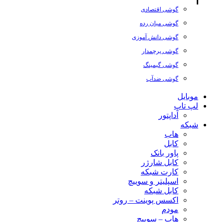
گوشی اقتصادی
گوشی میان رده
گوشی دانش آموزی
گوشی پرچمدار
گوشی گیمینگ
گوشی ضدآب
موبایل
لپ تاپ
آداپتور
شبکه
هاب
کابل
پاور بانک
کابل شارژر
کارت شبکه
اسپلیتر و سوییچ
کابل شبکه
اکسس پوینت – روتر
مودم
هاب – سوییچ