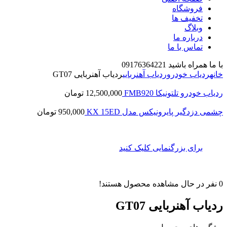
فروشگاه
تخفیف ها
وبلاگ
درباره ما
تماس با ما
با ما همراه باشید 09176364221
خانه
ردیاب خودرو
ردیاب آهنربایی
ردیاب آهنربایی GT07
ردیاب خودرو تلتونیکا FMB920
12,500,000
تومان
چشمی دزدگیر پایرونیکس مدل KX 15ED
950,000
تومان
برای بزرگنمایی کلیک کنید
0
نفر در حال مشاهده محصول هستند!
ردیاب آهنربایی GT07