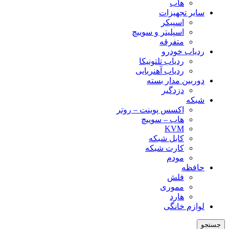
هاب
سایر تجهیزات
اسپیکر
اسپلیتر و سوییچ
متفرقه
ردیاب خودرو
ردیاب تلتونیکا
ردیاب آهنربایی
دوربین مدار بسته
دزدگیر
شبکه
اکسس پوینت – روتر
هاب – سوییچ
KVM
کابل شبکه
کارت شبکه
مودم
حافظه
فلش
مموری
هارد
لوازم خانگی
جستجو