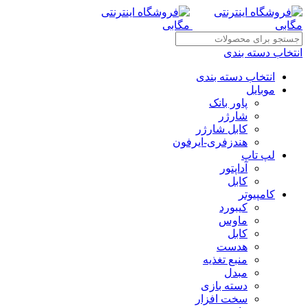
انتخاب دسته بندی
انتخاب دسته بندی
موبایل
پاور بانک
شارژر
کابل شارژر
هندزفری-ایرفون
لپ تاپ
آداپتور
کابل
کامپیوتر
کیبورد
ماوس
کابل
هدست
منبع تغذیه
مبدل
دسته بازی
سخت افزار