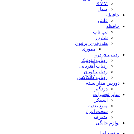
KVM
مبدل
حافظه
فلش
حافظه
لپ تاپ
شارژر
هندزفری-ایرفون
مموری
ردیاب خودرو
ردیاب تلتونیکا
ردیاب آهنربایی
ردیاب کوبان
ردیاب کانکاکس
دوربین مدار بسته
دزدگیر
سایر تجهیزات
اسپیکر
منبع تغذیه
سخت افزار
متفرقه
لوازم خانگی
صفحه اصلی