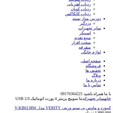
ردیاب آهنربایی
ردیاب کوبان
ردیاب کانکاکس
دوربین مدار بسته
دزدگیر
سایر تجهیزات
اسپیکر
منبع تغذیه
سخت افزار
متفرقه
لوازم خانگی
صفحه اصلی
فروشگاه
تخفیف ها
وبلاگ
درباره ما
تماس با ما
با ما همراه باشید 09176364221
خانه
سایر تجهیزات
دیتا سوییچ پرینتر 4 پورت اتوماتیک USB 2.0
کیبورد و ماوس بی سیم وریتی VERITY مدل V-KB6138W
1,890,000
تومان