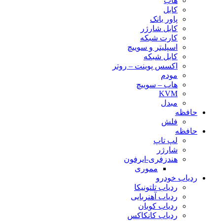
هاب
کابل
پاور بانک
کابل شارژر
کارت شبکه
اسپلیتر و سوییچ
کابل شبکه
اکسس پوینت – روتر
مودم
هاب – سوییچ
KVM
مبدل
حافظه
فلش
حافظه
لپ تاپ
شارژر
هندزفری-ایرفون
مموری
ردیاب خودرو
ردیاب تلتونیکا
ردیاب آهنربایی
ردیاب کوبان
ردیاب کانکاکس