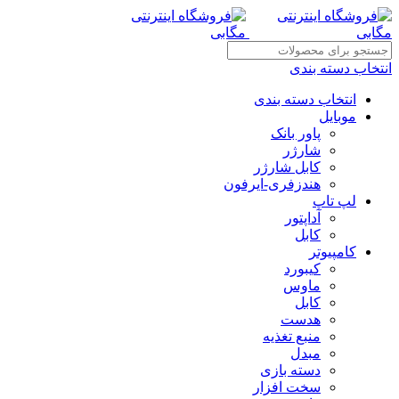
انتخاب دسته بندی
انتخاب دسته بندی
موبایل
پاور بانک
شارژر
کابل شارژر
هندزفری-ایرفون
لپ تاپ
آداپتور
کابل
کامپیوتر
کیبورد
ماوس
کابل
هدست
منبع تغذیه
مبدل
دسته بازی
سخت افزار