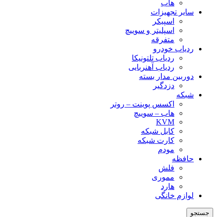
هاب
سایر تجهیزات
اسپیکر
اسپلیتر و سوییچ
متفرقه
ردیاب خودرو
ردیاب تلتونیکا
ردیاب آهنربایی
دوربین مدار بسته
دزدگیر
شبکه
اکسس پوینت – روتر
هاب – سوییچ
KVM
کابل شبکه
کارت شبکه
مودم
حافظه
فلش
مموری
هارد
لوازم خانگی
جستجو