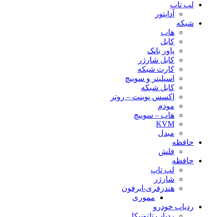
لپ تاپ
آداپتور
شبکه
هاب
کابل
پاور بانک
کابل شارژر
کارت شبکه
اسپلیتر و سوییچ
کابل شبکه
اکسس پوینت – روتر
مودم
هاب – سوییچ
KVM
مبدل
حافظه
فلش
حافظه
لپ تاپ
شارژر
هندزفری-ایرفون
مموری
ردیاب خودرو
ردیاب تلتونیکا