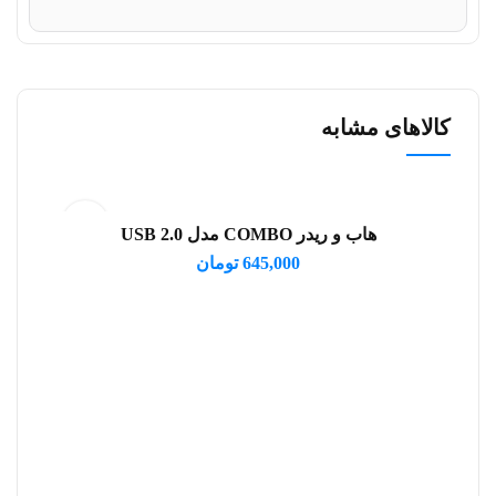
کالاهای مشابه
فرو
هاب و ریدر COMBO مدل USB 2.0
افزودن به سبد خرید
645,000
تومان