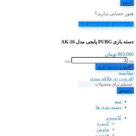
ادامه
هنوز حسابی ندارید؟
یک حساب کاربری ایجاد کنید
دسته بازی PUBG پابجی مدل AK-16
863,000
تومان
افزودن به سبد خرید
مقایسه
افزودن به علاقه مندی
جستجو
منو
دسته بندی ها
کامپیوتر
کیبورد
ماوس
هدست