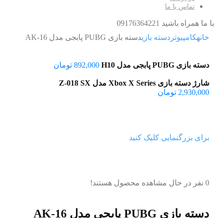
تماس با ما
با ما همراه باشید 09176364221
خانه
کامپیوتر
دسته بازی
دسته بازی PUBG پابجی مدل AK-16
دسته بازی PUBG پابجی مدل H10
892,000
تومان
شارژ دسته بازی Xbox X Series مدل Z-018 SX
2,930,000
تومان
برای بزرگنمایی کلیک کنید
0
نفر در حال مشاهده محصول هستند!
دسته بازی PUBG پابجی مدل AK-16