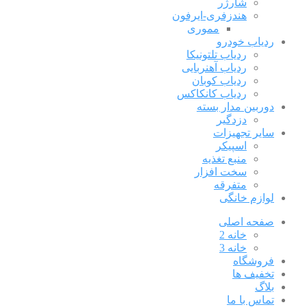
شارژر
هندزفری-ایرفون
مموری
ردیاب خودرو
ردیاب تلتونیکا
ردیاب آهنربایی
ردیاب کوبان
ردیاب کانکاکس
دوربین مدار بسته
دزدگیر
سایر تجهیزات
اسپیکر
منبع تغذیه
سخت افزار
متفرقه
لوازم خانگی
صفحه اصلی
خانه 2
خانه 3
فروشگاه
تخفیف ها
بلاگ
تماس با ما