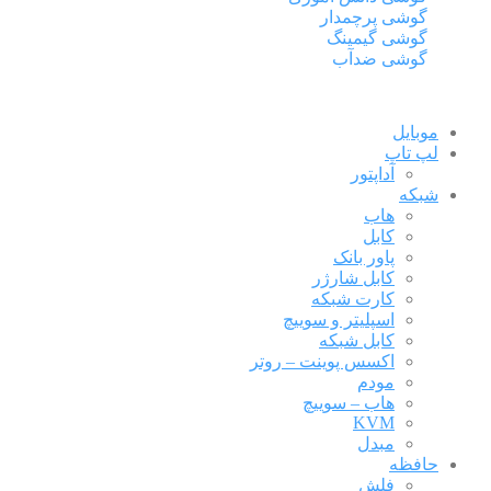
گوشی پرچمدار
گوشی گیمینگ
گوشی ضدآب
موبایل
لپ تاپ
آداپتور
شبکه
هاب
کابل
پاور بانک
کابل شارژر
کارت شبکه
اسپلیتر و سوییچ
کابل شبکه
اکسس پوینت – روتر
مودم
هاب – سوییچ
KVM
مبدل
حافظه
فلش