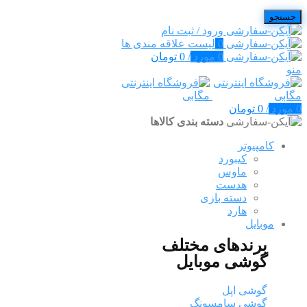
جستجو
ورود / ثبت نام
0
لیست علاقه مندی ها
0
مورد
/
0
تومان
منو
0
مورد
/
0
تومان
دسته بندی کالاها
کامپیوتر
کیبورد
ماوس
هدست
دسته بازی
هارد
موبایل
برندهای مختلف
گوشی موبایل
گوشی اپل
گوشی سامسونگ