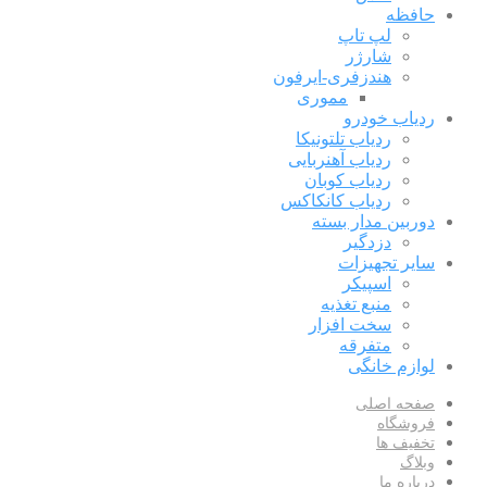
حافظه
لپ تاپ
شارژر
هندزفری-ایرفون
مموری
ردیاب خودرو
ردیاب تلتونیکا
ردیاب آهنربایی
ردیاب کوبان
ردیاب کانکاکس
دوربین مدار بسته
دزدگیر
سایر تجهیزات
اسپیکر
منبع تغذیه
سخت افزار
متفرقه
لوازم خانگی
صفحه اصلی
فروشگاه
تخفیف ها
وبلاگ
درباره ما