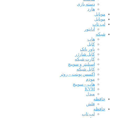
دسته بازی
هارد
موبایل
موبایل
لپ تاپ
آداپتور
شبکه
هاب
کابل
پاور بانک
کابل شارژر
کارت شبکه
اسپلیتر و سوییچ
کابل شبکه
اکسس پوینت – روتر
مودم
هاب – سوییچ
KVM
مبدل
حافظه
فلش
حافظه
لپ تاپ