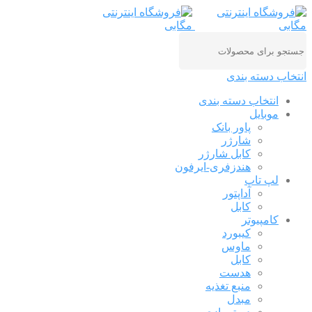
انتخاب دسته بندی
انتخاب دسته بندی
موبایل
پاور بانک
شارژر
کابل شارژر
هندزفری-ایرفون
لپ تاپ
آداپتور
کابل
کامپیوتر
کیبورد
ماوس
کابل
هدست
منبع تغذیه
مبدل