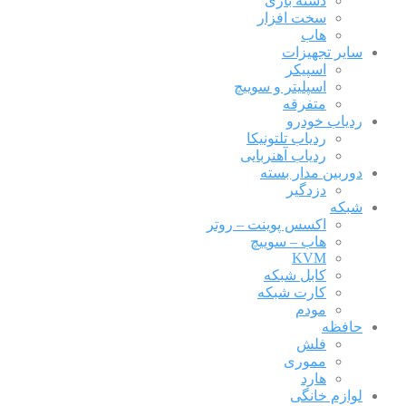
دسته بازی
سخت افزار
هاب
سایر تجهیزات
اسپیکر
اسپلیتر و سوییچ
متفرقه
ردیاب خودرو
ردیاب تلتونیکا
ردیاب آهنربایی
دوربین مدار بسته
دزدگیر
شبکه
اکسس پوینت – روتر
هاب – سوییچ
KVM
کابل شبکه
کارت شبکه
مودم
حافظه
فلش
مموری
هارد
لوازم خانگی