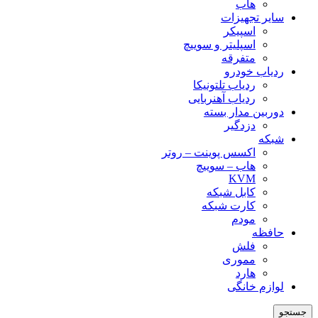
هاب
سایر تجهیزات
اسپیکر
اسپلیتر و سوییچ
متفرقه
ردیاب خودرو
ردیاب تلتونیکا
ردیاب آهنربایی
دوربین مدار بسته
دزدگیر
شبکه
اکسس پوینت – روتر
هاب – سوییچ
KVM
کابل شبکه
کارت شبکه
مودم
حافظه
فلش
مموری
هارد
لوازم خانگی
جستجو