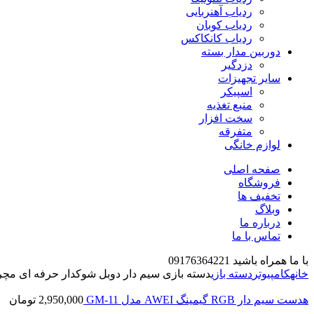
ردیاب آهنربایی
ردیاب کوبان
ردیاب کانکاکس
دوربین مدار بسته
دزدگیر
سایر تجهیزات
اسپیکر
منبع تغذیه
سخت افزار
متفرقه
لوازم خانگی
صفحه اصلی
فروشگاه
تخفیف ها
وبلاگ
درباره ما
تماس با ما
با ما همراه باشید 09176364221
خانه
کامپیوتر
دسته بازی
دسته بازی سیم دار دوبل شوکدار حرفه ای مچر MACHER مدل R-53
هدست سیم دار RGB گیمینگ AWEI مدل GM-11
2,950,000
تومان