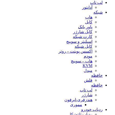
لپ تاپ
آداپتور
شبکه
هاب
کابل
پاور بانک
کابل شارژر
کارت شبکه
اسپلیتر و سوییچ
کابل شبکه
اکسس پوینت – روتر
مودم
هاب – سوییچ
KVM
مبدل
حافظه
فلش
حافظه
لپ تاپ
شارژر
هندزفری-ایرفون
مموری
ردیاب خودرو
ردیاب تلتونیکا