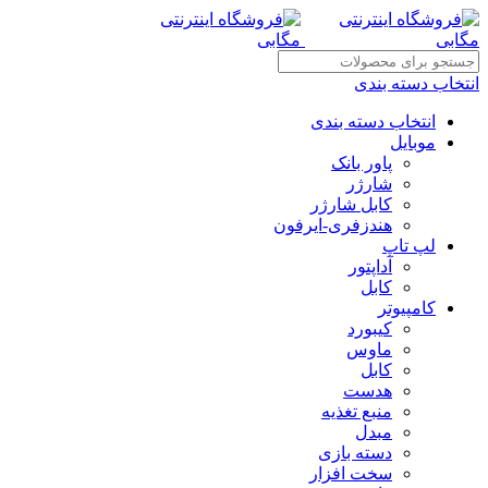
انتخاب دسته بندی
انتخاب دسته بندی
موبایل
پاور بانک
شارژر
کابل شارژر
هندزفری-ایرفون
لپ تاپ
آداپتور
کابل
کامپیوتر
کیبورد
ماوس
کابل
هدست
منبع تغذیه
مبدل
دسته بازی
سخت افزار