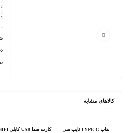
ت
ا
ط
د
ش
دس
ب
کالاهای مشابه
هاب TYPE-C تایپ سی
کارت صدا USB کابلی 
افزودن به سبد خرید
افزودن به سبد خرید