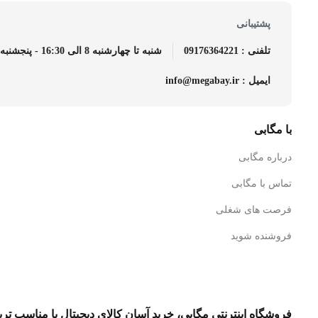
پشتیبانی
تلفنی : 09176364221
شنبه تا چهارشنبه 8 الی 16:30 - پنجشنبه 8 الی 14
ایمیل : info@megabay.ir
با مگابی
درباره مگابی
تماس با مگابی
فرصت های شغلی
فروشنده شوید
فروشگاه اینترنتی مگابی، خرید آسان کالای دیجیتال با مناسب تر