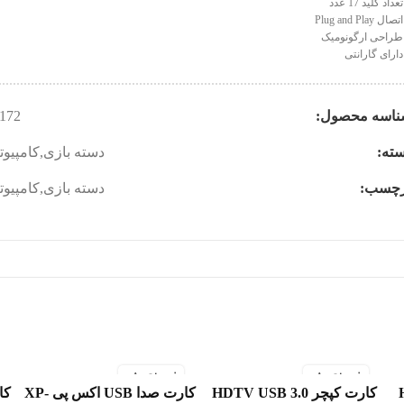
عداد کلید 17 عدد
تصال Plug and Play
راحی ارگونومیک
ارای گارانتی
ناسه محصول:
172
ته:
دسته بازی
,
کامپیوت
رچسب:
دسته بازی
,
کامپیوت
فروخته شد
فروخته شد
HIFI
کارت کپچر HDTV USB 3.0
کارت صدا USB اکس پی XP-
اطلاعات بیشتر
اطلاعات بیشتر