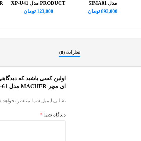
مدل SIMA01
PRODUCT مدل XP-U41
CAR
893,000
تومان
123,000
تومان
نظرات (0)
اولین کسی باشید که دیدگاه
ای مچر MACHER مدل MR-61”
نشانی ایمیل شما منتشر نخواهد ش
دیدگاه شما
*