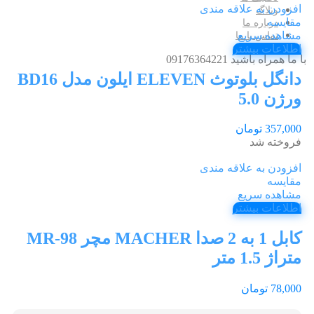
افزودن به علاقه مندی
وبلاگ
مقایسه
درباره ما
مشاهده سریع
تماس با ما
اطلاعات بیشتر
با ما همراه باشید 09176364221
دانگل بلوتوث ELEVEN ایلون مدل BD16
ورژن 5.0
357,000
تومان
فروخته شد
افزودن به علاقه مندی
مقایسه
مشاهده سریع
اطلاعات بیشتر
کابل 1 به 2 صدا MACHER مچر MR-98
متراژ 1.5 متر
78,000
تومان