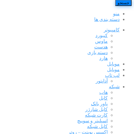
جستجو
منو
دسته بندی ها
کامپیوتر
کیبورد
ماوس
هدست
دسته بازی
هارد
موبایل
موبایل
لپ تاپ
آداپتور
شبکه
هاب
کابل
پاور بانک
کابل شارژر
کارت شبکه
اسپلیتر و سوییچ
کابل شبکه
اکسس پوینت – روتر