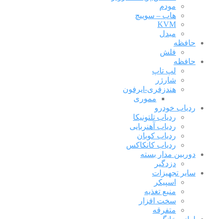
مودم
هاب – سوییچ
KVM
مبدل
حافظه
فلش
حافظه
لپ تاپ
شارژر
هندزفری-ایرفون
مموری
ردیاب خودرو
ردیاب تلتونیکا
ردیاب آهنربایی
ردیاب کوبان
ردیاب کانکاکس
دوربین مدار بسته
دزدگیر
سایر تجهیزات
اسپیکر
منبع تغذیه
سخت افزار
متفرقه