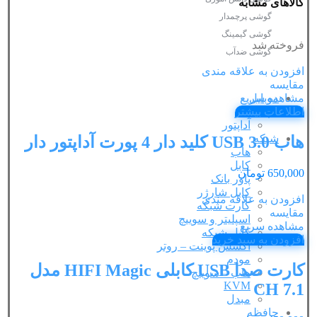
کالاهای مشابه
گوشی پرچمدار
گوشی گیمینگ
فروخته شد
گوشی ضدآب
افزودن به علاقه مندی
مقایسه
موبایل
مشاهده سریع
لپ تاپ
اطلاعات بیشتر
آداپتور
شبکه
هاب USB 3.0 کلید دار 4 پورت آداپتور دار
هاب
کابل
650,000
تومان
پاور بانک
کابل شارژر
افزودن به علاقه مندی
کارت شبکه
مقایسه
اسپلیتر و سوییچ
مشاهده سریع
کابل شبکه
افزودن به سبد خرید
اکسس پوینت – روتر
مودم
کارت صدا USB کابلی HIFI Magic مدل
هاب – سوییچ
KVM
7.1 CH
مبدل
حافظه