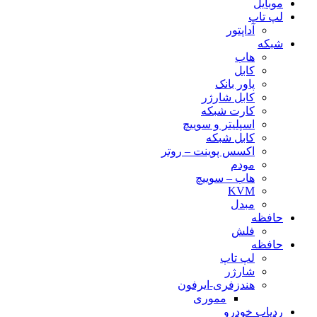
موبایل
لپ تاپ
آداپتور
شبکه
هاب
کابل
پاور بانک
کابل شارژر
کارت شبکه
اسپلیتر و سوییچ
کابل شبکه
اکسس پوینت – روتر
مودم
هاب – سوییچ
KVM
مبدل
حافظه
فلش
حافظه
لپ تاپ
شارژر
هندزفری-ایرفون
مموری
ردیاب خودرو