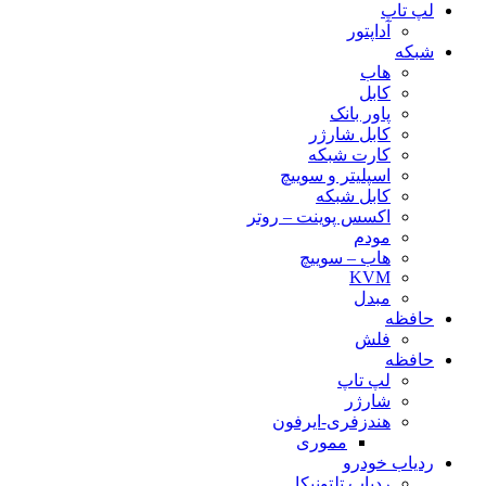
لپ تاپ
آداپتور
شبکه
هاب
کابل
پاور بانک
کابل شارژر
کارت شبکه
اسپلیتر و سوییچ
کابل شبکه
اکسس پوینت – روتر
مودم
هاب – سوییچ
KVM
مبدل
حافظه
فلش
حافظه
لپ تاپ
شارژر
هندزفری-ایرفون
مموری
ردیاب خودرو
ردیاب تلتونیکا