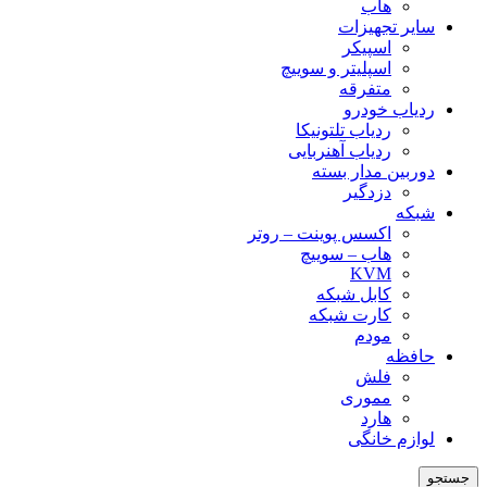
هاب
سایر تجهیزات
اسپیکر
اسپلیتر و سوییچ
متفرقه
ردیاب خودرو
ردیاب تلتونیکا
ردیاب آهنربایی
دوربین مدار بسته
دزدگیر
شبکه
اکسس پوینت – روتر
هاب – سوییچ
KVM
کابل شبکه
کارت شبکه
مودم
حافظه
فلش
مموری
هارد
لوازم خانگی
جستجو