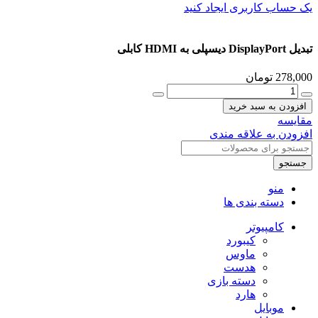
یک حساب کاربری ایجاد کنید
تبدیل DisplayPort دیسپلی به HDMI کابلی
278,000
تومان
تبدیل
DisplayPort
افزودن به سبد خرید
دیسپلی
مقایسه
به
افزودن به علاقه مندی
HDMI
کابلی
جستجو
عدد
منو
دسته بندی ها
کامپیوتر
کیبورد
ماوس
هدست
دسته بازی
هارد
موبایل