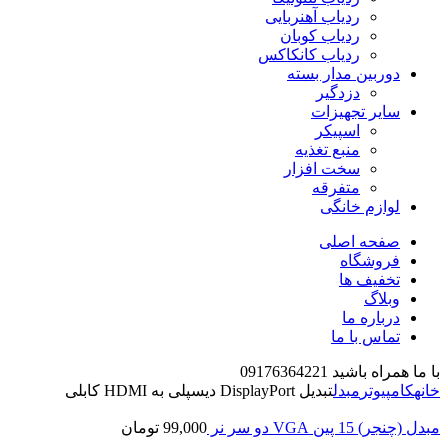
ردیاب آهنربایی
ردیاب کوبان
ردیاب کانکاکس
دوربین مدار بسته
دزدگیر
سایر تجهیزات
اسپیکر
منبع تغذیه
سخت افزار
متفرقه
لوازم خانگی
صفحه اصلی
فروشگاه
تخفیف ها
وبلاگ
درباره ما
تماس با ما
با ما همراه باشید 09176364221
خانه
کامپیوتر
مبدل
تبدیل DisplayPort دیسپلی به HDMI کابلی
مبدل (چنجر) 15 پین VGA دو سر نر
99,000
تومان