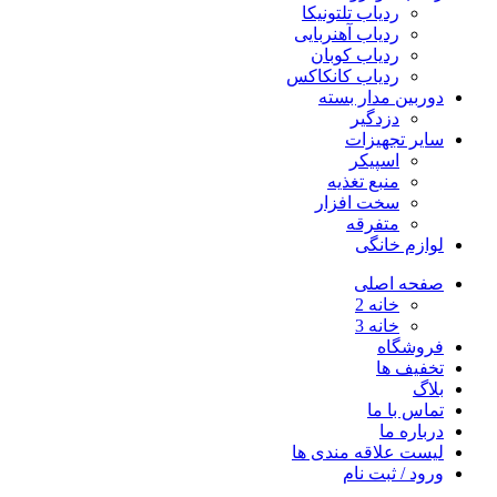
ردیاب تلتونیکا
ردیاب آهنربایی
ردیاب کوبان
ردیاب کانکاکس
دوربین مدار بسته
دزدگیر
سایر تجهیزات
اسپیکر
منبع تغذیه
سخت افزار
متفرقه
لوازم خانگی
صفحه اصلی
خانه 2
خانه 3
فروشگاه
تخفیف ها
بلاگ
تماس با ما
درباره ما
لیست علاقه مندی ها
ورود / ثبت نام