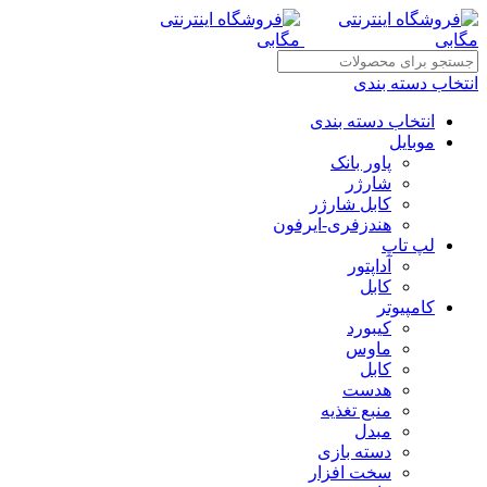
انتخاب دسته بندی
انتخاب دسته بندی
موبایل
پاور بانک
شارژر
کابل شارژر
هندزفری-ایرفون
لپ تاپ
آداپتور
کابل
کامپیوتر
کیبورد
ماوس
کابل
هدست
منبع تغذیه
مبدل
دسته بازی
سخت افزار