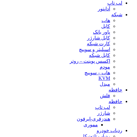
لپ تاپ
آداپتور
شبکه
هاب
کابل
پاور بانک
کابل شارژر
کارت شبکه
اسپلیتر و سوییچ
کابل شبکه
اکسس پوینت – روتر
مودم
هاب – سوییچ
KVM
مبدل
حافظه
فلش
حافظه
لپ تاپ
شارژر
هندزفری-ایرفون
مموری
ردیاب خودرو
ردیاب تلتونیکا