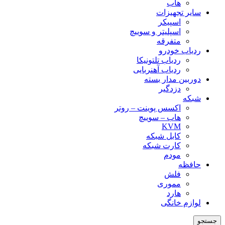
هاب
سایر تجهیزات
اسپیکر
اسپلیتر و سوییچ
متفرقه
ردیاب خودرو
ردیاب تلتونیکا
ردیاب آهنربایی
دوربین مدار بسته
دزدگیر
شبکه
اکسس پوینت – روتر
هاب – سوییچ
KVM
کابل شبکه
کارت شبکه
مودم
حافظه
فلش
مموری
هارد
لوازم خانگی
جستجو