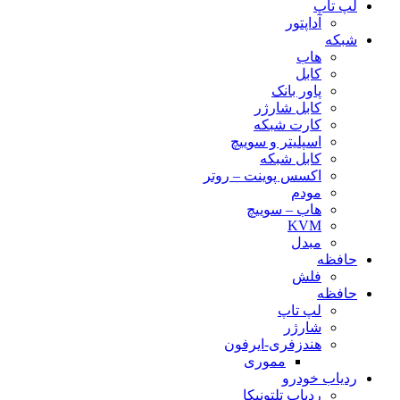
لپ تاپ
آداپتور
شبکه
هاب
کابل
پاور بانک
کابل شارژر
کارت شبکه
اسپلیتر و سوییچ
کابل شبکه
اکسس پوینت – روتر
مودم
هاب – سوییچ
KVM
مبدل
حافظه
فلش
حافظه
لپ تاپ
شارژر
هندزفری-ایرفون
مموری
ردیاب خودرو
ردیاب تلتونیکا