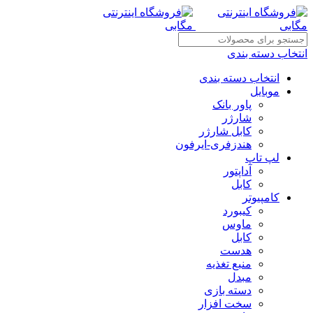
انتخاب دسته بندی
انتخاب دسته بندی
موبایل
پاور بانک
شارژر
کابل شارژر
هندزفری-ایرفون
لپ تاپ
آداپتور
کابل
کامپیوتر
کیبورد
ماوس
کابل
هدست
منبع تغذیه
مبدل
دسته بازی
سخت افزار