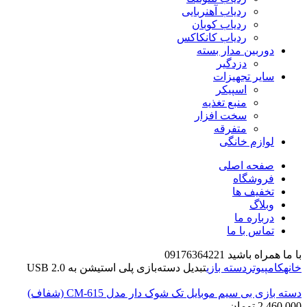
ردیاب آهنربایی
ردیاب کوبان
ردیاب کانکاکس
دوربین مدار بسته
دزدگیر
سایر تجهیزات
اسپیکر
منبع تغذیه
سخت افزار
متفرقه
لوازم خانگی
صفحه اصلی
فروشگاه
تخفیف ها
وبلاگ
درباره ما
تماس با ما
با ما همراه باشید 09176364221
خانه
کامپیوتر
دسته بازی
تبدیل دسته‌بازی پلی استیشن به USB 2.0
دسته بازی بی سیم موبایل تک شوک دار مدل CM-615 (شفاف)
2,460,000
تومان