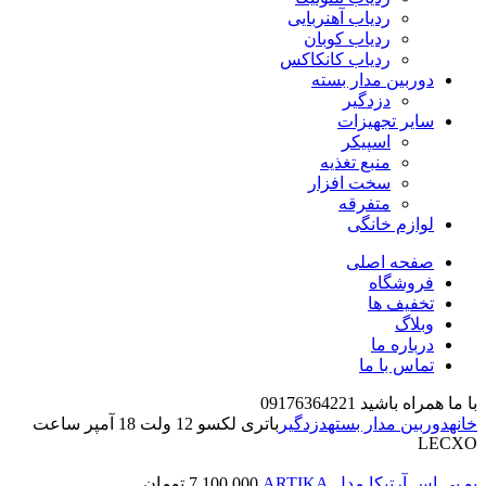
ردیاب آهنربایی
ردیاب کوبان
ردیاب کانکاکس
دوربین مدار بسته
دزدگیر
سایر تجهیزات
اسپیکر
منبع تغذیه
سخت افزار
متفرقه
لوازم خانگی
صفحه اصلی
فروشگاه
تخفیف ها
وبلاگ
درباره ما
تماس با ما
با ما همراه باشید 09176364221
خانه
دوربین مدار بسته
دزدگیر
باتری لکسو 12 ولت 18 آمپر ساعت
LECXO
یو پی اس آرتیکا مدل ARTIKA
7,100,000
تومان