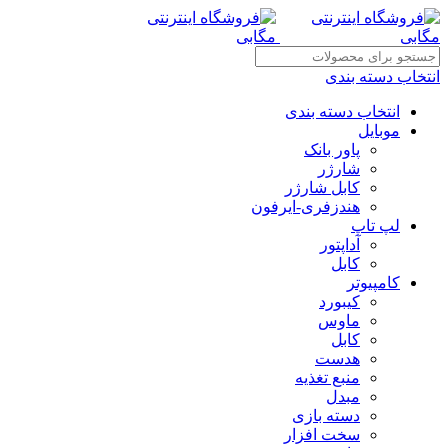
انتخاب دسته بندی
انتخاب دسته بندی
موبایل
پاور بانک
شارژر
کابل شارژر
هندزفری-ایرفون
لپ تاپ
آداپتور
کابل
کامپیوتر
کیبورد
ماوس
کابل
هدست
منبع تغذیه
مبدل
دسته بازی
سخت افزار