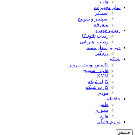
هاب
سایر تجهیزات
اسپیکر
اسپلیتر و سوییچ
متفرقه
ردیاب خودرو
ردیاب تلتونیکا
ردیاب آهنربایی
دوربین مدار بسته
دزدگیر
شبکه
اکسس پوینت – روتر
هاب – سوییچ
KVM
کابل شبکه
کارت شبکه
مودم
حافظه
فلش
مموری
هارد
لوازم خانگی
جستجو