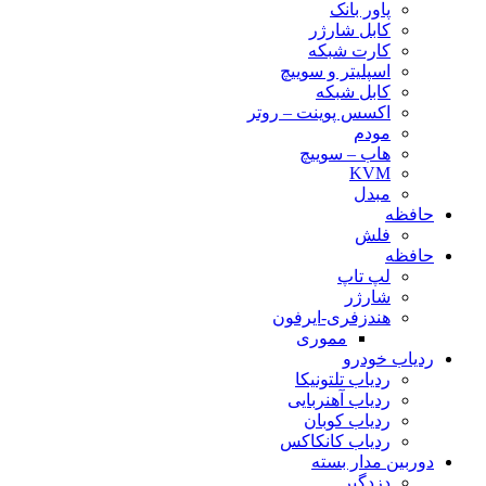
پاور بانک
کابل شارژر
کارت شبکه
اسپلیتر و سوییچ
کابل شبکه
اکسس پوینت – روتر
مودم
هاب – سوییچ
KVM
مبدل
حافظه
فلش
حافظه
لپ تاپ
شارژر
هندزفری-ایرفون
مموری
ردیاب خودرو
ردیاب تلتونیکا
ردیاب آهنربایی
ردیاب کوبان
ردیاب کانکاکس
دوربین مدار بسته
دزدگیر