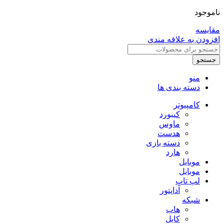
ناموجود
مقایسه
افزودن به علاقه مندی
جستجو
منو
دسته بندی ها
کامپیوتر
کیبورد
ماوس
هدست
دسته بازی
هارد
موبایل
موبایل
لپ تاپ
آداپتور
شبکه
هاب
کابل