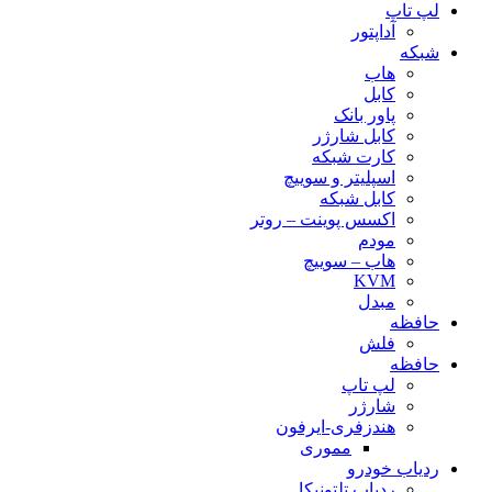
لپ تاپ
آداپتور
شبکه
هاب
کابل
پاور بانک
کابل شارژر
کارت شبکه
اسپلیتر و سوییچ
کابل شبکه
اکسس پوینت – روتر
مودم
هاب – سوییچ
KVM
مبدل
حافظه
فلش
حافظه
لپ تاپ
شارژر
هندزفری-ایرفون
مموری
ردیاب خودرو
ردیاب تلتونیکا