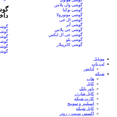
گوشی وان پلاس
گوش
گوشی نوکیا
داخ
گوشی موتورولا
گوشی ال جی
گوشی آنر
گوشی تا 16
گوشی جی پلاس
گوشی تا 32
گوشی جی ال ایکس
گوشی تا 64
گوشی بلو
گوشی تا 128
گوشی کاترپیلار
گوشی تا 256
گوشی تا 1
موبایل
لپ تاپ
آداپتور
شبکه
هاب
کابل
پاور بانک
کابل شارژر
کارت شبکه
اسپلیتر و سوییچ
کابل شبکه
اکسس پوینت – روتر