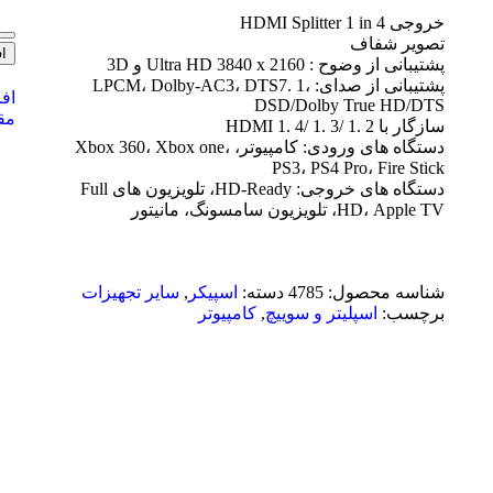
خروجی HDMI Splitter 1 in 4
تصویر شفاف
ا
پشتیبانی از وضوح : Ultra HD 3840 x 2160 و 3D
پشتیبانی از صدای: LPCM، Dolby-AC3، DTS7. 1،
اف
DSD/Dolby True HD/DTS
مق
سازگار با HDMI 1. 4/ 1. 3/ 1. 2
دستگاه های ورودی: کامپیوتر، Xbox 360، Xbox one،
PS3، PS4 Pro، Fire Stick
دستگاه های خروجی: HD-Ready، تلویزیون های Full
HD، Apple TV، تلویزیون سامسونگ، مانیتور
شناسه محصول:
4785
دسته:
اسپیکر
,
سایر تجهیزات
برچسب:
اسپلیتر و سوییچ
,
کامپیوتر