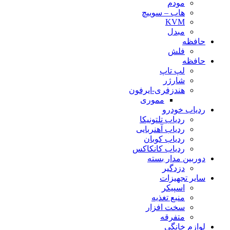
مودم
هاب – سوییچ
KVM
مبدل
حافظه
فلش
حافظه
لپ تاپ
شارژر
هندزفری-ایرفون
مموری
ردیاب خودرو
ردیاب تلتونیکا
ردیاب آهنربایی
ردیاب کوبان
ردیاب کانکاکس
دوربین مدار بسته
دزدگیر
سایر تجهیزات
اسپیکر
منبع تغذیه
سخت افزار
متفرقه
لوازم خانگی