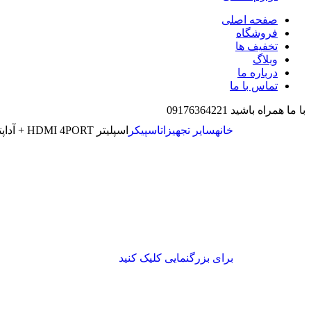
صفحه اصلی
فروشگاه
تخفیف ها
وبلاگ
درباره ما
تماس با ما
با ما همراه باشید 09176364221
خانه
سایر تجهیزات
اسپیکر
اسپلیتر HDMI 4PORT + آداپتور 1080P 3D
برای بزرگنمایی کلیک کنید