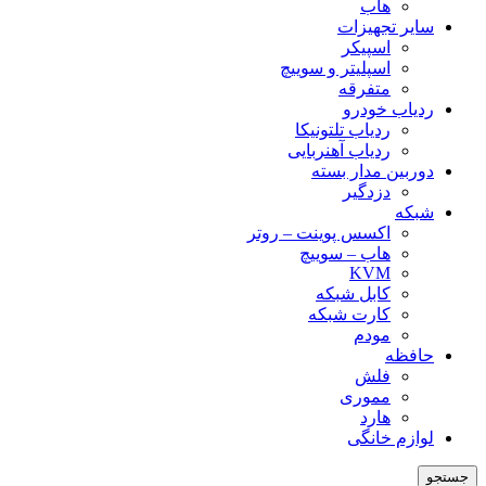
هاب
سایر تجهیزات
اسپیکر
اسپلیتر و سوییچ
متفرقه
ردیاب خودرو
ردیاب تلتونیکا
ردیاب آهنربایی
دوربین مدار بسته
دزدگیر
شبکه
اکسس پوینت – روتر
هاب – سوییچ
KVM
کابل شبکه
کارت شبکه
مودم
حافظه
فلش
مموری
هارد
لوازم خانگی
جستجو