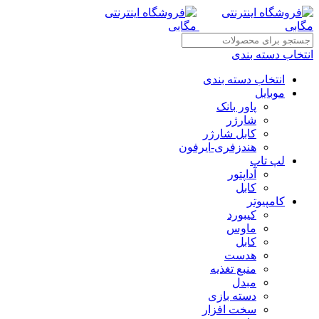
انتخاب دسته بندی
انتخاب دسته بندی
موبایل
پاور بانک
شارژر
کابل شارژر
هندزفری-ایرفون
لپ تاپ
آداپتور
کابل
کامپیوتر
کیبورد
ماوس
کابل
هدست
منبع تغذیه
مبدل
دسته بازی
سخت افزار