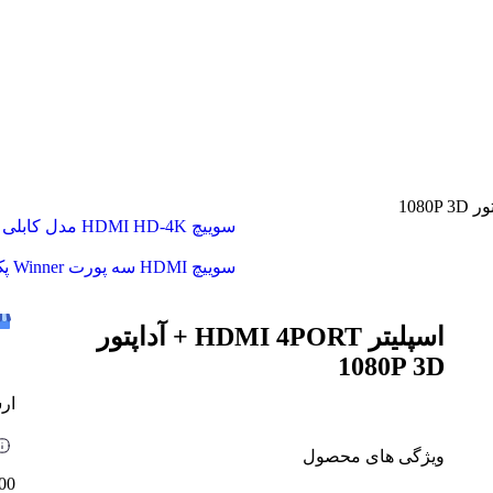
سوییچ HDMI HD-4K مدل کابلی 3 به 1 دستی
سوییچ HDMI سه پورت Winner پک آبی
اسپلیتر HDMI 4PORT + آداپتور
1080P 3D
ارسال
ویژگی های محصول
00