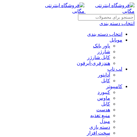
انتخاب دسته بندی
انتخاب دسته بندی
موبایل
پاور بانک
شارژر
کابل شارژر
هندزفری-ایرفون
لپ تاپ
آداپتور
کابل
کامپیوتر
کیبورد
ماوس
کابل
هدست
منبع تغذیه
مبدل
دسته بازی
سخت افزار