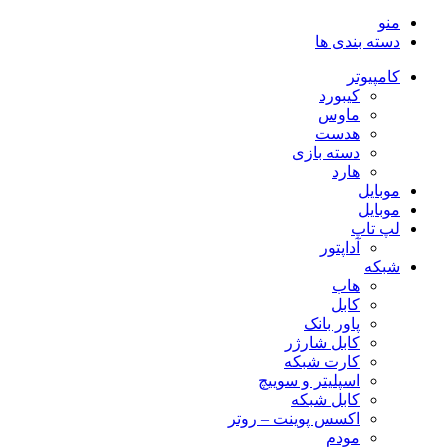
عدد
منو
دسته بندی ها
کامپیوتر
کیبورد
ماوس
هدست
دسته بازی
هارد
موبایل
موبایل
لپ تاپ
آداپتور
شبکه
هاب
کابل
پاور بانک
کابل شارژر
کارت شبکه
اسپلیتر و سوییچ
کابل شبکه
اکسس پوینت – روتر
مودم