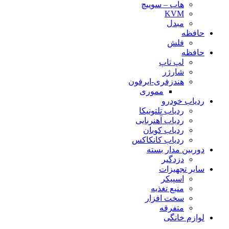
هاب – سوییچ
KVM
مبدل
حافظه
فلش
حافظه
لپ تاپ
شارژر
هندزفری-ایرفون
مموری
ردیاب خودرو
ردیاب تلتونیکا
ردیاب آهنربایی
ردیاب کوبان
ردیاب کانکاکس
دوربین مدار بسته
دزدگیر
سایر تجهیزات
اسپیکر
منبع تغذیه
سخت افزار
متفرقه
لوازم خانگی