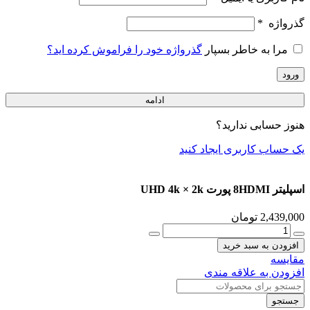
گذرواژه
*
مرا به خاطر بسپار
گذرواژه خود را فراموش کرده اید؟
ورود
ادامه
هنوز حسابی ندارید؟
یک حساب کاربری ایجاد کنید
اسپلیتر 8HDMI پورت UHD 4k × 2k
2,439,000
تومان
اسپلیتر
8HDMI
افزودن به سبد خرید
پورت
مقایسه
UHD
افزودن به علاقه مندی
4k
×
جستجو
2k