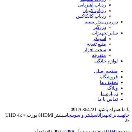
ردیاب آهنربایی
ردیاب کوبان
ردیاب کانکاکس
دوربین مدار بسته
دزدگیر
سایر تجهیزات
اسپیکر
منبع تغذیه
سخت افزار
متفرقه
لوازم خانگی
صفحه اصلی
فروشگاه
تخفیف ها
وبلاگ
درباره ما
تماس با ما
با ما همراه باشید 09176364221
خانه
سایر تجهیزات
اسپلیتر و سوییچ
اسپلیتر 8HDMI پورت UHD 4k ×
2k
سوییچ HDMI پنج پورت مدل 1408A
683,000
تومان