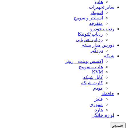
هاب
سایر تجهیزات
اسپیکر
اسپلیتر و سوییچ
متفرقه
ردیاب خودرو
ردیاب تلتونیکا
ردیاب آهنربایی
دوربین مدار بسته
دزدگیر
شبکه
اکسس پوینت – روتر
هاب – سوییچ
KVM
کابل شبکه
کارت شبکه
مودم
حافظه
فلش
مموری
هارد
لوازم خانگی
جستجو