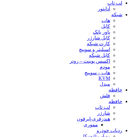
لپ تاپ
آداپتور
شبکه
هاب
کابل
پاور بانک
کابل شارژر
کارت شبکه
اسپلیتر و سوییچ
کابل شبکه
اکسس پوینت – روتر
مودم
هاب – سوییچ
KVM
مبدل
حافظه
فلش
حافظه
لپ تاپ
شارژر
هندزفری-ایرفون
مموری
ردیاب خودرو
ردیاب تلتونیکا